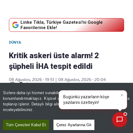
Linke Tıkla, Türkiye Gazetesi'ni Google
Favorilerine Ekle!
DÜNYA
Kritik askeri üste alarm! 2
şüpheli İHA tespit edildi
08 Ağustos, 2026 - 19:51
|
08 Ağustos, 2026 - 20:04
Paylaş
Sizlere daha iyi hizmet sunabilmek adına sitemizde
çerez
×
Bugünkü yazarların köşe
konumlandırmaktayız. Kişisel verileriniz, KVKK ve GDPR kapsamında
yazılarını özetleyin!
toplanıp işlenir. Detaylı bilgi almak için
Aydınlatma Metnimizi
📰
Son 30 güne ait haberleri, spor gelişmelerini veya yazar yazılarını sorgulayabilirsiniz.
inceleyebilirsiniz.
Tüm Çerezleri Kabul Et
Çerez Ayarlarına Git