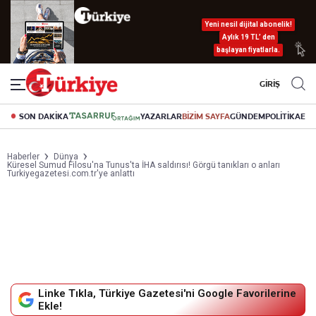
Yeni nesil dijital abonelik!
Aylık 19 TL’ den
başlayan fiyatlarla.
GİRİŞ
SON DAKİKA
YAZARLAR
BİZİM SAYFA
GÜNDEM
POLİTİKA
EK
Haberler
Dünya
Küresel Sumud Filosu'na Tunus'ta İHA saldırısı! Görgü tanıkları o anları
Turkiyegazetesi.com.tr'ye anlattı
Linke Tıkla, Türkiye Gazetesi'ni Google Favorilerine
Ekle!