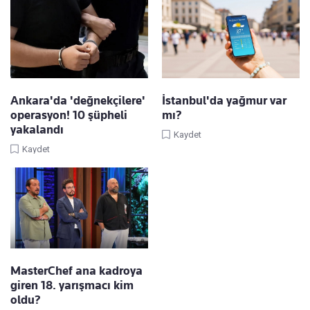
Ankara'da 'değnekçilere'
İstanbul'da yağmur var
operasyon! 10 şüpheli
mı?
yakalandı
Kaydet
Kaydet
MasterChef ana kadroya
giren 18. yarışmacı kim
oldu?