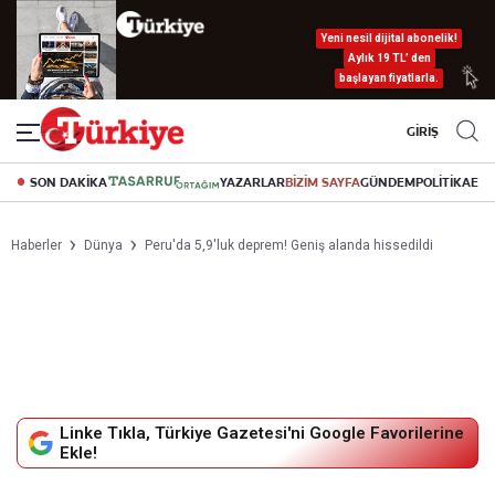
Yeni nesil dijital abonelik!
Aylık 19 TL’ den
başlayan fiyatlarla.
GİRİŞ
SON DAKİKA
YAZARLAR
BİZİM SAYFA
GÜNDEM
POLİTİKA
EK
Haberler
Dünya
Peru'da 5,9'luk deprem! Geniş alanda hissedildi
Linke Tıkla, Türkiye Gazetesi'ni Google Favorilerine
Ekle!