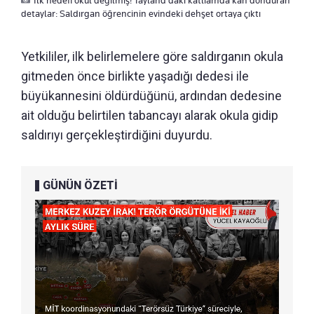
İlk hedefi okul değilmiş! Tayland’daki katliamda kan donduran
detaylar: Saldırgan öğrencinin evindeki dehşet ortaya çıktı
Yetkililer, ilk belirlemelere göre saldırganın okula
gitmeden önce birlikte yaşadığı dedesi ile
büyükannesini öldürdüğünü, ardından dedesine
ait olduğu belirtilen tabancayı alarak okula gidip
saldırıyı gerçekleştirdiğini duyurdu.
GÜNÜN ÖZETİ