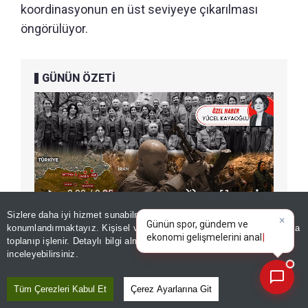
koordinasyonun en üst seviyeye çıkarılması
öngörülüyor.
GÜNÜN ÖZETİ
×
Günün spor, gündem ve
Sizlere daha iyi hizmet sunabilmek adına sitemizde
çerez
ekonomi gelişmelerini analiz
konumlandırmaktayız. Kişisel verileriniz, KVKK ve GDPR kapsamında
edin!
|
toplanıp işlenir. Detaylı bilgi almak için
Aydınlatma Metnimizi
📰
Son 30 güne ait haberleri, spor gelişmelerini veya yazar yazılarını sorgulayabilirsiniz.
inceleyebilirsiniz.
Aynı zamanda anlaşmayla bölge ülkelerinin
katılımının önü açıldı.
Tüm Çerezleri Kabul Et
Çerez Ayarlarına Git