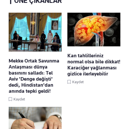
ÖNE ÇIKANLAR
Kan tahlilleriniz
Mekke Ortak Savunma
normal olsa bile dikkat!
Anlaşması dünya
Karaciğer yağlanması
basınını salladı: Tel
gizlice ilerleyebilir
Aviv 'Denge değişti'
Kaydet
dedi, Hindistan'dan
anında tepki geldi!
Kaydet