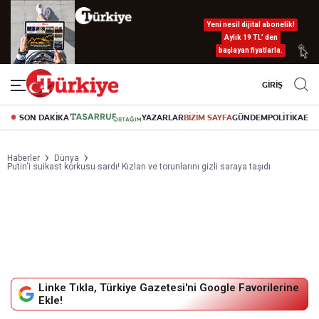
Yeni nesil dijital abonelik!
Aylık 19 TL’ den
başlayan fiyatlarla.
GİRİŞ
SON DAKİKA
YAZARLAR
BİZİM SAYFA
GÜNDEM
POLİTİKA
EK
Haberler
Dünya
Putin'i suikast korkusu sardı! Kızları ve torunlarını gizli saraya taşıdı
Linke Tıkla, Türkiye Gazetesi'ni Google Favorilerine
Ekle!