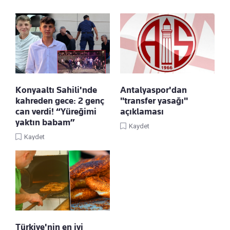
Konyaaltı Sahili'nde
Antalyaspor'dan
kahreden gece: 2 genç
"transfer yasağı"
can verdi! “Yüreğimi
açıklaması
yaktın babam”
Kaydet
Kaydet
Türkiye'nin en iyi