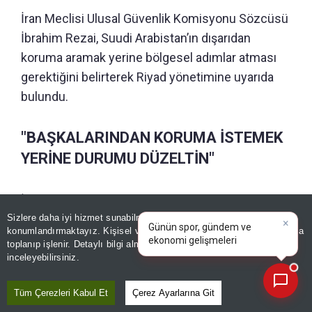
İran Meclisi Ulusal Güvenlik Komisyonu Sözcüsü
İbrahim Rezai, Suudi Arabistan’ın dışarıdan
koruma aramak yerine bölgesel adımlar atması
gerektiğini belirterek Riyad yönetimine uyarıda
bulundu.
"BAŞKALARINDAN KORUMA İSTEMEK
YERİNE DURUMU DÜZELTİN"
İran Meclisi Ulusal Güvenlik Komisyonu Sözcüsü
×
Günün spor, gündem ve
İbrahim Rezai, üç ülke arasında tesis edilen
Sizlere daha iyi hizmet sunabilmek adına sitemizde
çerez
ekonomi gelişmelerini analiz
konumlandırmaktayız. Kişisel verileriniz, KVKK ve GDPR kapsamında
savunma ittifakını değerlendirirken Riyad
edin!
|
toplanıp işlenir. Detaylı bilgi almak için
Aydınlatma Metnimizi
📰
Son 30 güne ait haberleri, spor gelişmelerini veya yazar yazılarını sorgulayabilirsiniz.
yönetimini hedef aldı. Rezai yaptığı açıklamada
inceleyebilirsiniz.
şu ifadeleri kullandı:
Tüm Çerezleri Kabul Et
Çerez Ayarlarına Git
"Suudi Arabistan'ın anlaması gereken şey, Türkiye