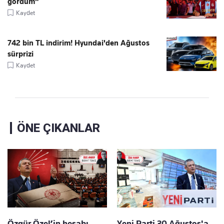
gördüm"
Kaydet
742 bin TL indirim! Hyundai'den Ağustos
sürprizi
Kaydet
ÖNE ÇIKANLAR
Özgür Özel’in hesabı
Yeni Parti 30 Ağustos'a