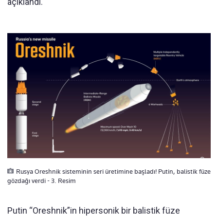
açıklandı.
Rusya Oreshnik sisteminin seri üretimine başladı! Putin, balistik füze
gözdağı verdi - 3. Resim
Putin “Oreshnik”in hipersonik bir balistik füze