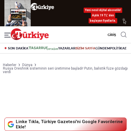
Yeni nesil dijital abonelik!
Aylık 19 TL’ den
başlayan fiyatlarla.
GİRİŞ
SON DAKİKA
YAZARLAR
BİZİM SAYFA
GÜNDEM
POLİTİKA
EK
Haberler
Dünya
Rusya Oreshnik sisteminin seri üretimine başladı! Putin, balistik füze gözdağı
verdi
Linke Tıkla, Türkiye Gazetesi'ni Google Favorilerine
Ekle!