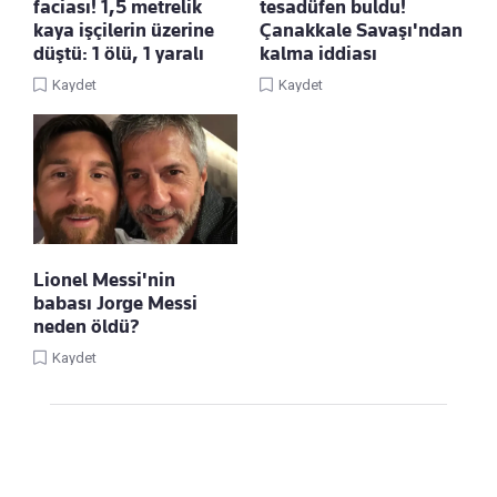
faciası! 1,5 metrelik
tesadüfen buldu!
kaya işçilerin üzerine
Çanakkale Savaşı'ndan
düştü: 1 ölü, 1 yaralı
kalma iddiası
Kaydet
Kaydet
Lionel Messi'nin
babası Jorge Messi
neden öldü?
Kaydet