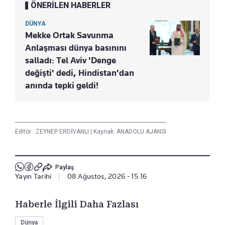
ÖNERİLEN HABERLER
DÜNYA
Mekke Ortak Savunma
Anlaşması dünya basınını
salladı: Tel Aviv 'Denge
değişti' dedi, Hindistan'dan
anında tepki geldi!
Editör :
ZEYNEP ERDİVANLI
|
Kaynak: ANADOLU AJANSI
Paylaş
Yayın Tarihi
|
08 Ağustos, 2026 - 15:16
Haberle İlgili Daha Fazlası
Dünya