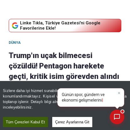
Linke Tıkla, Türkiye Gazetesi'ni Google
Favorilerine Ekle!
DÜNYA
Trump'ın uçak bilmecesi
çözüldü! Pentagon harekete
geçti, kritik isim görevden alındı
×
Günün spor, gündem ve
08 Ağustos, 2026 - 13:35
|
08 Ağustos, 2026 - 13:46
Sizlere daha iyi hizmet sunabilmek adına sitemizde
çerez
ekonomi gelişmelerini analiz
Paylaş
konumlandırmaktayız. Kişisel verileriniz, KVKK ve GDPR kapsamında
edin!
toplanıp işlenir. Detaylı bilgi almak için
Aydınlatma Metnimizi
📰
Son 30 güne ait haberleri, spor gelişmelerini veya yazar yazılarını sorgulayabilirsiniz.
inceleyebilirsiniz.
Tüm Çerezleri Kabul Et
Çerez Ayarlarına Git