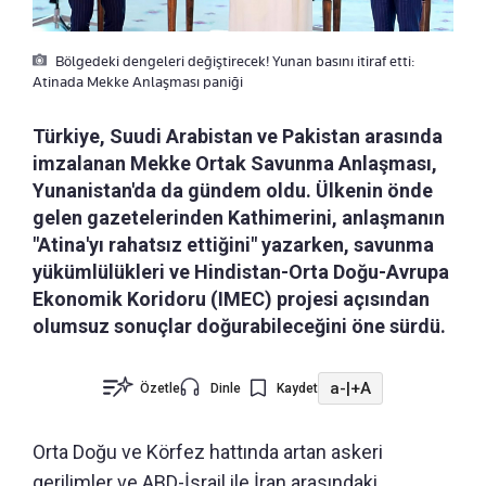
Bölgedeki dengeleri değiştirecek! Yunan basını itiraf etti:
Atinada Mekke Anlaşması paniği
Türkiye, Suudi Arabistan ve Pakistan arasında
imzalanan Mekke Ortak Savunma Anlaşması,
Yunanistan'da da gündem oldu. Ülkenin önde
gelen gazetelerinden Kathimerini, anlaşmanın
"Atina'yı rahatsız ettiğini" yazarken, savunma
yükümlülükleri ve Hindistan-Orta Doğu-Avrupa
Ekonomik Koridoru (IMEC) projesi açısından
olumsuz sonuçlar doğurabileceğini öne sürdü.
a-
|
+A
Özetle
Dinle
Kaydet
Orta Doğu ve Körfez hattında artan askeri
gerilimler ve ABD-İsrail ile İran arasındaki