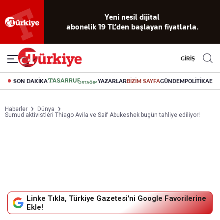
Yeni nesil dijital
abonelik 19 TL’den başlayan fiyatlarla.
GİRİŞ
SON DAKİKA
YAZARLAR
BİZİM SAYFA
GÜNDEM
POLİTİKA
EK
Haberler
Dünya
Sumud aktivistleri Thiago Avila ve Saif Abukeshek bugün tahliye ediliyor!
Linke Tıkla, Türkiye Gazetesi'ni Google Favorilerine
Ekle!