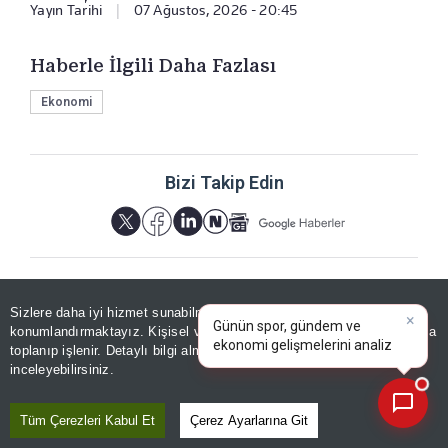
Yayın Tarihi
|
07 Ağustos, 2026 - 20:45
Haberle İlgili Daha Fazlası
Ekonomi
Bizi Takip Edin
×
Günün spor, gündem ve
Sizlere daha iyi hizmet sunabilmek adına sitemizde
çerez
ekonomi gelişmelerini analiz
konumlandırmaktayız. Kişisel verileriniz, KVKK ve GDPR kapsamında
YORUMLAR
edin!
|
toplanıp işlenir. Detaylı bilgi almak için
Aydınlatma Metnimizi
📰
Son 30 güne ait haberleri, spor gelişmelerini veya yazar yazılarını sorgulayabilirsiniz.
inceleyebilirsiniz.
Tüm Çerezleri Kabul Et
Çerez Ayarlarına Git
Yorum için giriş yapın