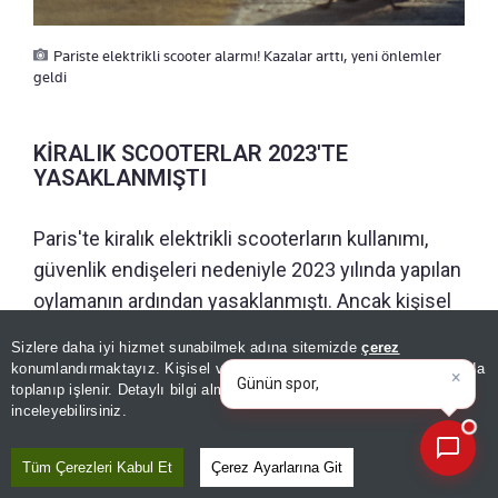
Pariste elektrikli scooter alarmı! Kazalar arttı, yeni önlemler
geldi
KİRALIK SCOOTERLAR 2023'TE
YASAKLANMIŞTI
Paris'te kiralık elektrikli scooterların kullanımı,
güvenlik endişeleri nedeniyle 2023 yılında yapılan
oylamanın ardından yasaklanmıştı. Ancak kişisel
scooterların kentte kullanımına devam ediliyor.
×
Günün spor, gündem ve
Sizlere daha iyi hizmet sunabilmek adına sitemizde
çerez
ekonomi gelişmelerini analiz
konumlandırmaktayız. Kişisel verileriniz, KVKK ve GDPR kapsamında
Paris'in ardından Avrupa'nın farklı kentlerinde de
edin!
toplanıp işlenir. Detaylı bilgi almak için
Aydınlatma Metnimizi
📰
Son 30 güne ait haberleri, spor gelişmelerini veya yazar yazılarını sorgulayabilirsiniz.
inceleyebilirsiniz.
scooter kullanımına yönelik kısıtlamalar
gündeme geldi.
Madrid 2024'te kiralık elektrikli
Tüm Çerezleri Kabul Et
Çerez Ayarlarına Git
scooterları yasaklarken, Brüksel de haziran