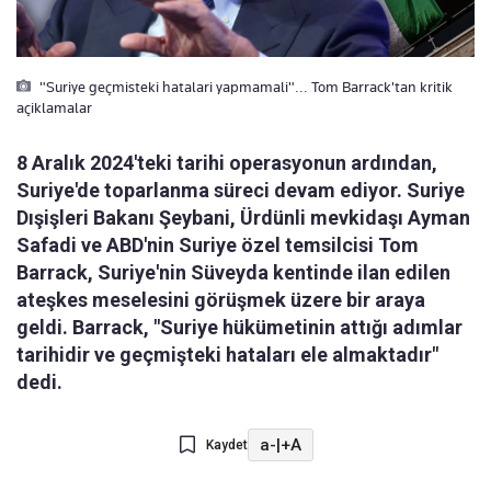
"Suriye geçmisteki hatalari yapmamali"... Tom Barrack'tan kritik
açiklamalar
8 Aralık 2024'teki tarihi operasyonun ardından,
Suriye'de toparlanma süreci devam ediyor. Suriye
Dışişleri Bakanı Şeybani, Ürdünli mevkidaşı Ayman
Safadi ve ABD'nin Suriye özel temsilcisi Tom
Barrack, Suriye'nin Süveyda kentinde ilan edilen
ateşkes meselesini görüşmek üzere bir araya
geldi. Barrack, "Suriye hükümetinin attığı adımlar
tarihidir ve geçmişteki hataları ele almaktadır"
dedi.
a-
|
+A
Kaydet