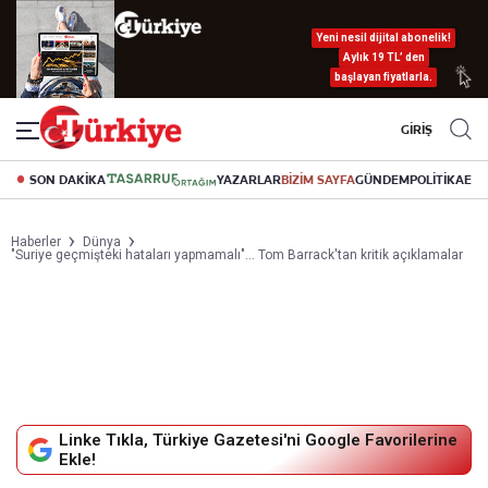
Yeni nesil dijital abonelik!
Aylık 19 TL’ den
başlayan fiyatlarla.
GİRİŞ
SON DAKİKA
YAZARLAR
BİZİM SAYFA
GÜNDEM
POLİTİKA
EK
Haberler
Dünya
"Suriye geçmişteki hataları yapmamalı"... Tom Barrack'tan kritik açıklamalar
Linke Tıkla, Türkiye Gazetesi'ni Google Favorilerine
Ekle!