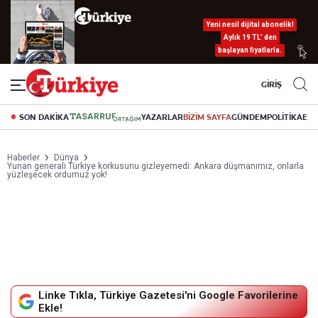
Yeni nesil dijital abonelik!
Aylık 19 TL’ den
başlayan fiyatlarla.
GİRİŞ
SON DAKİKA
YAZARLAR
BİZİM SAYFA
GÜNDEM
POLİTİKA
EK
Haberler
Dünya
Yunan generali Türkiye korkusunu gizleyemedi: Ankara düşmanımız, onlarla
yüzleşecek ordumuz yok!
Linke Tıkla, Türkiye Gazetesi'ni Google Favorilerine
Ekle!