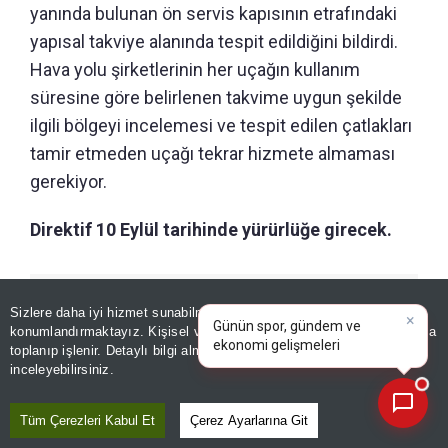
yanında bulunan ön servis kapısının etrafındaki
yapısal takviye alanında tespit edildiğini bildirdi.
Hava yolu şirketlerinin her uçağın kullanım
süresine göre belirlenen takvime uygun şekilde
ilgili bölgeyi incelemesi ve tespit edilen çatlakları
tamir etmeden uçağı tekrar hizmete almaması
gerekiyor.
Direktif 10 Eylül tarihinde yürürlüğe girecek.
×
GÜNÜN ÖZETİ
Günün spor, gündem ve
Sizlere daha iyi hizmet sunabilmek adına sitemizde
çerez
ekonomi gelişmelerini analiz
konumlandırmaktayız. Kişisel verileriniz, KVKK ve GDPR kapsamında
edin!
|
toplanıp işlenir. Detaylı bilgi almak için
Aydınlatma Metnimizi
📰
Son 30 güne ait haberleri, spor gelişmelerini veya yazar yazılarını sorgulayabilirsiniz.
inceleyebilirsiniz.
Tüm Çerezleri Kabul Et
Çerez Ayarlarına Git