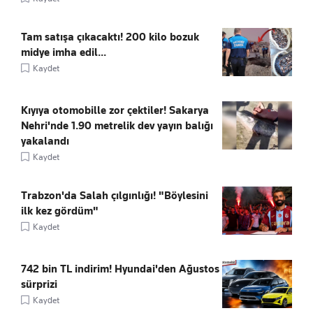
Tam satışa çıkacaktı! 200 kilo bozuk
midye imha edil...
Kaydet
Kıyıya otomobille zor çektiler! Sakarya
Nehri'nde 1.90 metrelik dev yayın balığı
yakalandı
Kaydet
Trabzon'da Salah çılgınlığı! "Böylesini
ilk kez gördüm"
Kaydet
742 bin TL indirim! Hyundai'den Ağustos
sürprizi
Kaydet