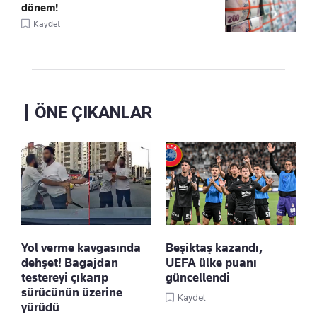
dönem!
Kaydet
ÖNE ÇIKANLAR
Yol verme kavgasında
Beşiktaş kazandı,
dehşet! Bagajdan
UEFA ülke puanı
testereyi çıkarıp
güncellendi
sürücünün üzerine
Kaydet
yürüdü