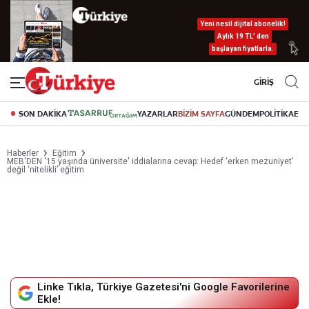
Yeni nesil dijital abonelik!
Aylık 19 TL’ den
başlayan fiyatlarla.
GİRİŞ
SON DAKİKA
YAZARLAR
BİZİM SAYFA
GÜNDEM
POLİTİKA
EK
Haberler
Eğitim
MEB'DEN '15 yaşında üniversite' iddialarına cevap: Hedef ‘erken mezuniyet’
değil ‘nitelikli’ eğitim
Linke Tıkla, Türkiye Gazetesi'ni Google Favorilerine
Ekle!