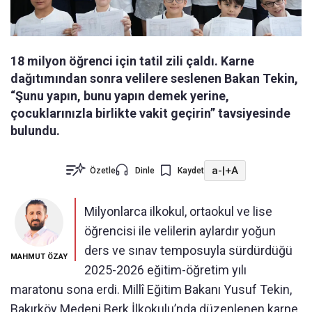
18 milyon öğrenci için tatil zili çaldı. Karne
dağıtımından sonra velilere seslenen Bakan Tekin,
“Şunu yapın, bunu yapın demek yerine,
çocuklarınızla birlikte vakit geçirin” tavsiyesinde
bulundu.
a-
|
+A
Özetle
Dinle
Kaydet
Milyonlarca ilkokul, ortaokul ve lise
öğrencisi ile velilerin aylardır yoğun
ders ve sınav temposuyla sürdürdüğü
MAHMUT ÖZAY
2025-2026 eğitim-öğretim yılı
maratonu sona erdi. Millî Eğitim Bakanı Yusuf Tekin,
Bakırköy Medeni Berk İlkokulu’nda düzenlenen karne