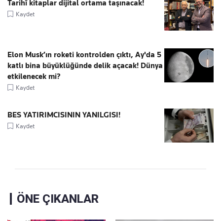
Tarihî kitaplar dijital ortama taşınacak!
Kaydet
Elon Musk’ın roketi kontrolden çıktı, Ay'da 5
katlı bina büyüklüğünde delik açacak! Dünya
etkilenecek mi?
Kaydet
BES YATIRIMCISININ YANILGISI!
Kaydet
ÖNE ÇIKANLAR