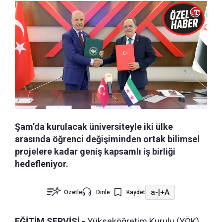
Şam’da kurulacak üniversiteyle iki ülke
arasında öğrenci değişiminden ortak bilimsel
projelere kadar geniş kapsamlı iş birliği
hedefleniyor.
a-
|
+A
Özetle
Dinle
Kaydet
EĞİTİM SERVİSİ -
Yükseköğretim Kurulu (YÖK)