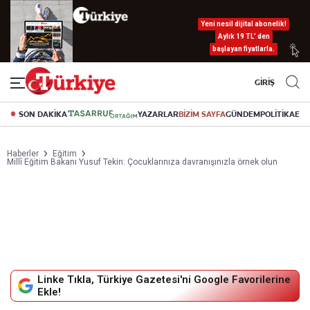
Yeni nesil dijital abonelik!
Aylık 19 TL’ den
başlayan fiyatlarla.
GİRİŞ
SON DAKİKA
YAZARLAR
BİZİM SAYFA
GÜNDEM
POLİTİKA
EK
Haberler
Eğitim
Millî Eğitim Bakanı Yusuf Tekin: Çocuklarınıza davranışınızla örnek olun
Linke Tıkla, Türkiye Gazetesi'ni Google Favorilerine
Ekle!