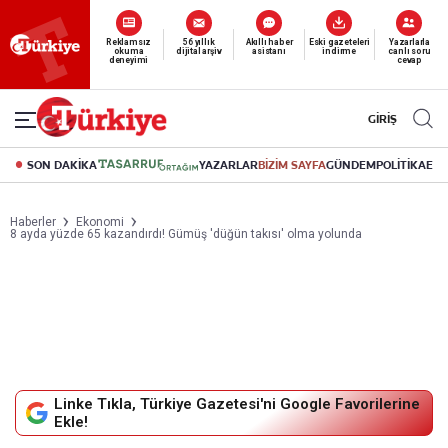
Yeni nesil dijital
abonelik 19 TL’den başlayan fiyatlarla.
GİRİŞ
SON DAKİKA
YAZARLAR
BİZİM SAYFA
GÜNDEM
POLİTİKA
EK
Haberler
Ekonomi
8 ayda yüzde 65 kazandırdı! Gümüş 'düğün takısı' olma yolunda
Linke Tıkla, Türkiye Gazetesi'ni Google Favorilerine
Ekle!