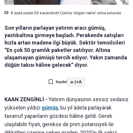
8 ayda yüzde 65 kazandirdi! Gümüs 'dügün takisi' olma yolunda
Son yılların parlayan yatırım aracı gümüş,
yastıkaltına girmeye başladı. Perakende satışları
hızla artan madene ilgi büyük. Sektör temsilcileri
“En çok 50 gramlık paketler satılıyor. Altına
ulaşamayan gümüşü tercih ediyor. Yakın zamanda
düğün takısı hâline gelecek” diyor.
a-
|
+A
Kaydet
KAAN ZENGİNLİ -
Yatırım dünyasının sessiz sedasız
yükselen yıldızı
gümüş
, bu yıl âdeta parlayarak
tasarruf yapanların gözdesi hâline geldi. Gerek
ulaşılabilir fiyatı, gerekse de prim potansiyeli ile
dikkatleri üzerine çeken maden, 2025’in ilk sekiz