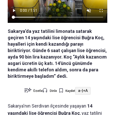
Sakarya’da yaz tatilini limonata satarak
geçiren 14 yaşındaki lise öğrencisi Buğra Koç,
hayalleri için kendi kazandığı parayı
biriktiriyor. Günde 6 saat çalışan lise öğrencisi,
ayda 90 bin lira kazanıyor. Koç “Aylık kazancım
asgari ücretin üç katı. 14'üncü günümde
kendime akıllı telefon aldım, sonra da para
biriktirmeye başladım” dedi.
a-
|
+A
Özetle
Dinle
Kaydet
Sakarya'nın Serdivan ilçesinde yaşayan
14
yaşındaki lise öğrencisi Buğra Koç
, yaz tatilini