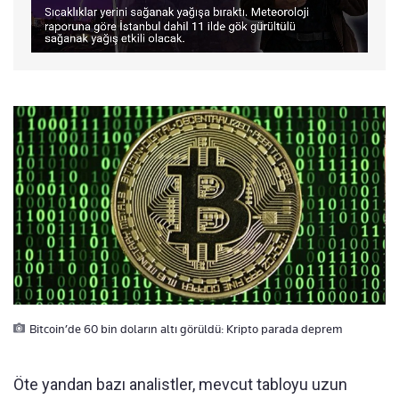
Bitcoin’de 60 bin doların altı görüldü: Kripto parada deprem
Öte yandan bazı analistler, mevcut tabloyu uzun