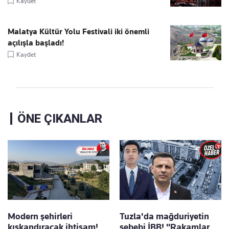
Kaydet
Malatya Kültür Yolu Festivali iki önemli
açılışla başladı!
Kaydet
ÖNE ÇIKANLAR
Modern şehirleri
Tuzla'da mağduriyetin
kıskandıracak ihtişam!
sebebi İBB! "Rakamlar