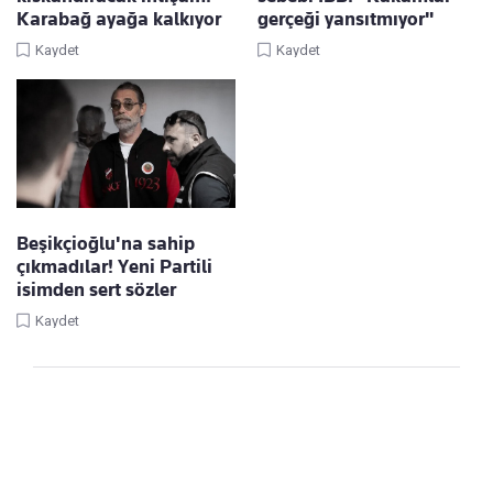
Karabağ ayağa kalkıyor
gerçeği yansıtmıyor"
Kaydet
Kaydet
Beşikçioğlu'na sahip
çıkmadılar! Yeni Partili
isimden sert sözler
Kaydet