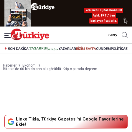
Yeni nesil dijital abonelik!
Aylık 19 TL’ den
başlayan fiyatlarla.
GİRİŞ
SON DAKİKA
YAZARLAR
BİZİM SAYFA
GÜNDEM
POLİTİKA
EK
Haberler
Ekonomi
Bitcoin’de 60 bin doların altı görüldü: Kripto parada deprem
Linke Tıkla, Türkiye Gazetesi'ni Google Favorilerine
Ekle!