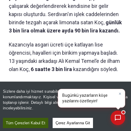
çalışarak değerlendirerek kendisine bir gelir
kapısı oluşturdu. Serdivan'ın işlek caddelerinden
birinde tezgah açarak limonata satan Koç,
günlük
3 bin lira olmak üzere ayda 90 bin lira kazandı.
Kazancıyla asgari ücreti üçe katlayan lise
öğrencisi, hayalleri için birikim yapmaya başladı.
13 yaşındaki arkadaşı Ali Kemal Temel’e de ilham
olan Koç,
6 saatte 3 bin lira
kazandığını söyledi.
Sizlere daha iyi hizmet sunabilmek adına sitemizde
çerez
konumlandırmaktayız. Kişisel verileriniz, KVKK ve GDPR kapsamında
×
B
|
toplanıp işlenir. Detaylı bilgi almak için
Aydınlatma Metnimizi
📰
Son 30 güne ait haberleri, spor gelişmelerini veya yazar yazılarını sorgulayabilirsiniz.
inceleyebilirsiniz.
Tüm Çerezleri Kabul Et
Çerez Ayarlarına Git