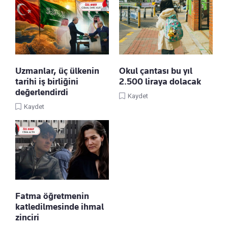
Uzmanlar, üç ülkenin
Okul çantası bu yıl
tarihi iş birliğini
2.500 liraya dolacak
değerlendirdi
Kaydet
Kaydet
Fatma öğretmenin
katledilmesinde ihmal
zinciri