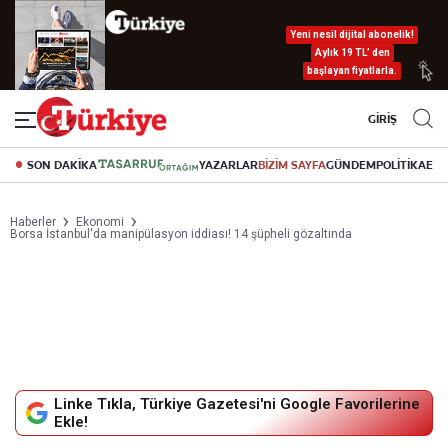
Yeni nesil dijital abonelik!
Aylık 19 TL’ den
başlayan fiyatlarla.
GİRİŞ
SON DAKİKA
YAZARLAR
BİZİM SAYFA
GÜNDEM
POLİTİKA
EK
Haberler
Ekonomi
Borsa İstanbul'da manipülasyon iddiası! 14 şüpheli gözaltında
Linke Tıkla, Türkiye Gazetesi'ni Google Favorilerine
Ekle!