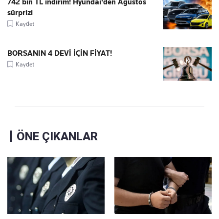
742 bin TL indirim! Hyundai'den Ağustos
sürprizi
Kaydet
BORSANIN 4 DEVİ İÇİN FİYAT!
Kaydet
ÖNE ÇIKANLAR