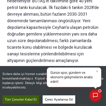
hedefleniyor. BOTAŞ’ın takvimine göre 40 yeni
petrol tankı kurulacak. İlk fazdaki 6 tankın 2028’de
devreye alınması, bütün fazların 2030-2031
döneminde tamamlanması öngörülüyor. Yeni
depolama kapasitesiyle Ceyhan’a ulaşan petrolün
doğrudan gemilere yüklenmesinin yanı sıra daha
uzun süre depolanabilmesi, farklı zamanlarda
ticarete konu olabilmesi ve bölgede kurulacak
sanayi tesislerine yönlendirilebilmesi için
altyapının güçlendirilmesi amaçlanıyor.
Sizlere daha iyi hizmet sunabilmek adına sitemizde
çerez
×
Günün spor, gündem ve
konumlandırmaktayız. Kişisel verileriniz, KVKK ve GDPR kapsamında
ekonomi gelişmelerini a
toplanıp işlenir. Detaylı bilgi almak için
Aydınlatma Metnimizi
📰
Son 30 güne ait haberleri, spor gelişmelerini veya yazar yazılarını sorgulayabilirsiniz.
inceleyebilirsiniz.
Tüm Çerezleri Kabul Et
Çerez Ayarlarına Git