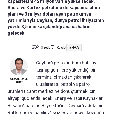
kapasitesini 45 milyon varile yükseltecek.
Basra ve Körfez petrolünü de kapsama alma
planı ve 3 milyar doları aşan petrokimya
yatırımlarıyla Ceyhan, dünya petrol ihtiyacının
yüzde 3,5’inin karşılandığı ana üs hâline
gelecek.
a-
|
+A
Özetle
Kaydet
Ceyhan’ı petrolün boru hatlarıyla
taşınıp gemilere yüklendiği bir
terminal olmaktan çıkararak
CEMAL EMRE
KURT
uluslararası petrol ve petrol
ürünleri ticaret merkezine dönüştürmek için
altyapı güçlendirilecek. Enerji ve Tabii Kaynaklar
Bakanı Alparslan Bayraktar’ın “Ceyhan’ı âdeta bir
Rotterdam yapabiliriz” sözleriyle ortaya koyduğu