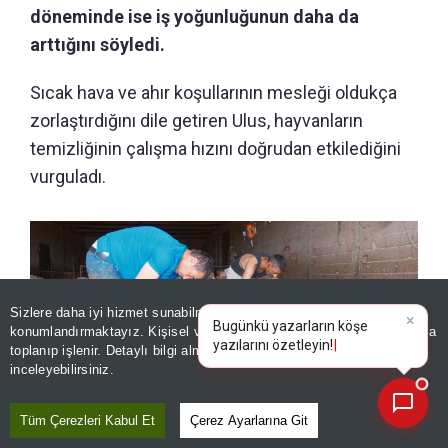
döneminde ise iş yoğunluğunun daha da
arttığını söyledi.
Sıcak hava ve ahır koşullarının mesleği oldukça
zorlaştırdığını dile getiren Ulus, hayvanların
temizliğinin çalışma hızını doğrudan etkilediğini
vurguladı.
Sizlere daha iyi hizmet sunabilmek adına sitemizde
çerez
konumlandırmaktayız. Kişisel verileriniz, KVKK ve GDPR kapsamında
×
Bugünkü yazarların köşe yazıl
|
toplanıp işlenir. Detaylı bilgi almak için
Aydınlatma Metnimizi
📰
Son 30 güne ait haberleri, spor gelişmelerini veya yazar yazılarını sorgulayabilirsiniz.
inceleyebilirsiniz.
Tüm Çerezleri Kabul Et
Çerez Ayarlarına Git