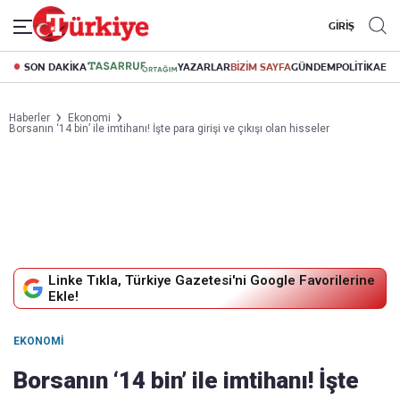
GİRİŞ
SON DAKİKA
YAZARLAR
BİZİM SAYFA
GÜNDEM
POLİTİKA
EK
Haberler
Ekonomi
Borsanın ‘14 bin’ ile imtihanı! İşte para girişi ve çıkışı olan hisseler
Linke Tıkla, Türkiye Gazetesi'ni Google Favorilerine
Ekle!
EKONOMI
Borsanın ‘14 bin’ ile imtihanı! İşte