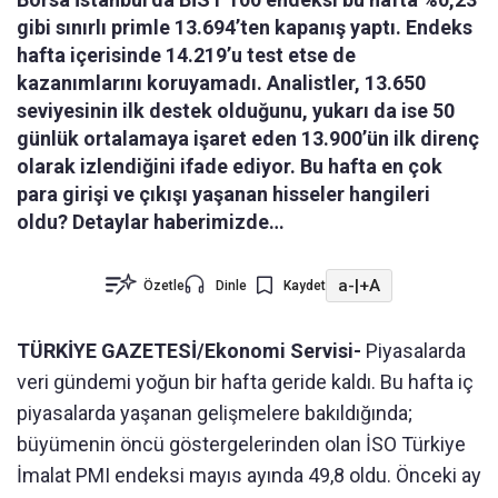
gibi sınırlı primle 13.694’ten kapanış yaptı. Endeks
hafta içerisinde 14.219’u test etse de
kazanımlarını koruyamadı. Analistler, 13.650
seviyesinin ilk destek olduğunu, yukarı da ise 50
günlük ortalamaya işaret eden 13.900’ün ilk direnç
olarak izlendiğini ifade ediyor. Bu hafta en çok
para girişi ve çıkışı yaşanan hisseler hangileri
oldu? Detaylar haberimizde…
a-
|
+A
Özetle
Dinle
Kaydet
TÜRKİYE GAZETESİ/Ekonomi Servisi-
Piyasalarda
veri gündemi yoğun bir hafta geride kaldı. Bu hafta iç
piyasalarda yaşanan gelişmelere bakıldığında;
büyümenin öncü göstergelerinden olan İSO Türkiye
İmalat PMI endeksi mayıs ayında 49,8 oldu. Önceki ay