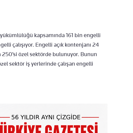
 y
ükümlülü
ğ
ü kapsam
ında 161 bin engelli
gelli çal
ışıyor. Engelli a
ç
ık kontenjanı 24
 250’si özel sektörde bulunuyor. Bunun
özel sektör i
ş yerlerinde
çal
ışan engelli