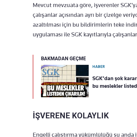
Mevcut mevzuata g
öre, i
şverenler SGK’ya
çal
ışanlar a
ç
ısından ayrı bir
çizelge veriy
azalt
ılması i
çin bu bildirimlerin teke indi
uygulaması ile SGK kayıtlarıyla
çal
ışanla
BAKMADAN GEÇME
HABER
SGK’dan şok karar!
bu meslekler listed
İŞVERENE KOLAYLIK
Engelli
çal
ıştırma y
ükümlülü
ğ
ü
şu anda i