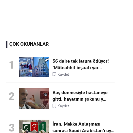
Kaçırmayın
Ücretsiz üye olun, gündemi şekillendiren gelişmeleri önce siz duyun
ÇOK OKUNANLAR
56 daire tek fatura ödüyor!
1
‘Müteahhit inşaatı yar...
Kaydet
Baş dönmesiyle hastaneye
2
gitti, hayatının şokunu y...
Kaydet
İran, Mekke Anlaşması
3
sonrası Suudi Arabistan'ı uy...