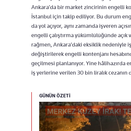
Ankara’da bir market zincirinin engelli ko
İstanbul i
çin takip ediliyor. Bu durum enge
da yol aç
ıyor, aynı zamanda işveren a
ç
ıs
engelli
çal
ıştırma y
ükümlülü
ğ
ünde aç
ık 
rağmen, Ankara’daki eksiklik nedeniyle i
değiştirilerek engelli kontenjanı hesabınd
geçilmesi planlan
ıyor. Yine h
âlihaz
ırda e
i
ş yerlerine verilen 30 bin liralık cezanın 
GÜNÜN ÖZETİ