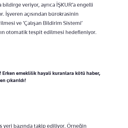
 bildirge veriyor, ayrıca İŞKUR’a engelli
or.
İşveren a
ç
ısından b
ürokrasinin
rilmesi ve ‘Çal
ışan Bildirim Sistemi’
rın otomatik tespit edilmesi hedefleniyor.
 Erken emeklilik hayali kuranlara kötü haber,
en çıkarıldı!
ş yeri bazında takip ediliyor.
Örne
ğin