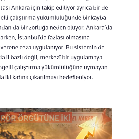
tası Ankara i
çin takip ediliyor ayr
ıca bir de
lli çal
ıştırma y
ükümlülü
ğ
ünde bir kayba
ından da bir zorluğa neden oluyor. Ankara’da
varken, İstanbul’da fazlası olmasına
şverene ceza uygulanıyor. Bu sistemin de
a il bazlı değil, merkez
î bir uygulamaya
ngelli
çal
ıştırma y
ükümlülü
ğ
üne uymayan
da iki katına
ç
ıkarılması hedefleniyor.