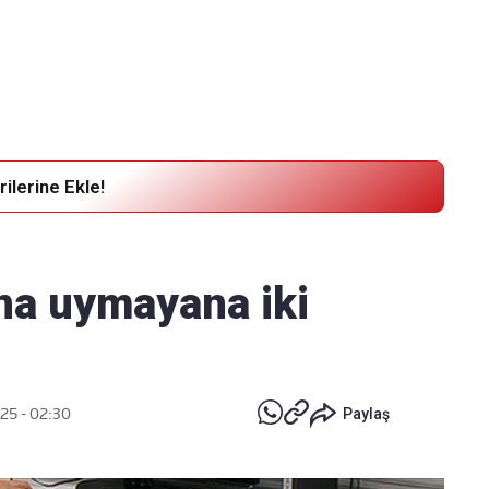
Haber Verin
Editör masamıza bilgi ve materyal göndermek için
tıklayın
ilerine Ekle!
ına uymayana iki
25 - 02:30
Paylaş