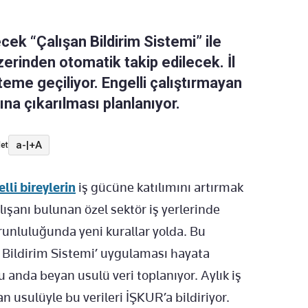
cek “Çalışan Bildirim Sistemi” ile
üzerinden otomatik takip edilecek. İl
eme geçiliyor. Engelli çalıştırmayan
ına çıkarılması planlanıyor.
a-
|
+A
et
lli bireylerin
i
ş g
ücüne kat
ılımını artırmak
l
ışanı bulunan
özel sektör i
ş yerlerinde
runluluğunda yeni kurallar yolda. Bu
 Bildirim Sistemi’ uygulaması hayata
u anda beyan usul
ü veri toplan
ıyor. Aylık iş
yan usul
üyle bu verileri
İŞKUR’a bildiriyor.