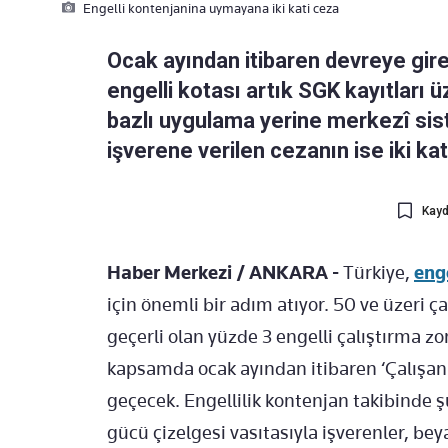
Engelli kontenjanina uymayana iki kati ceza
Ocak ayından itibaren devreye gire
engelli kotası artık SGK kayıtları 
bazlı uygulama yerine merkezî sist
işverene verilen cezanın ise iki kat
Kayd
Haber Merkezi
/
ANKARA
-
T
ürkiye,
enge
i
çin önemli bir ad
ım atıyor. 50 ve
üzeri ça
ge
çerli olan yüzde 3 engelli çal
ıştırma zo
kapsamda ocak ayından itibaren ‘
Çal
ışan
ge
çecek. Engellilik kontenjan takibinde
ş
g
ücü çizelgesi vas
ıtasıyla işverenler, be