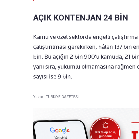
A
ÇIK KONTENJAN 24 B
İN
Kamu ve
özel sektörde engelli çal
ıştırma
çal
ıştırılması gerekirken, h
âlen 137 bin en
bin. Bu a
ç
ığın 2 bin 900’
ü kamuda, 21 bin
yan
ı sıra, y
ükümlü olmamas
ına rağmen
sayısı ise 9 bin.
Yazar :
TÜRKİYE GAZETESİ