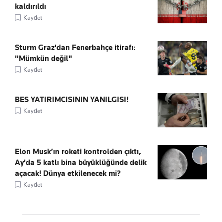
kaldırıldı
Kaydet
Sturm Graz'dan Fenerbahçe itirafı:
"Mümkün değil"
Kaydet
BES YATIRIMCISININ YANILGISI!
Kaydet
Elon Musk’ın roketi kontrolden çıktı,
Ay'da 5 katlı bina büyüklüğünde delik
açacak! Dünya etkilenecek mi?
Kaydet