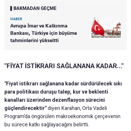
BAKMADAN GEÇME
HABER
Avrupa İmar ve Kalkınma
Bankası, Türkiye için büyüme
tahminlerini yükseltti
"FİYAT İSTİKRARI SAĞLANANA KADAR..."
"Fiyat istikrarı sağlanana kadar sürdürülecek sıkı
para politikası duruşu talep, kur ve beklenti
kanalları üzerinden dezenflasyon sürecini
güçlendirecektir"
diyen Karahan, Orta Vadeli
Program’da öngörülen makroekonomik çerçevenin
bu sürece katkı sağlayacağını belirtti.