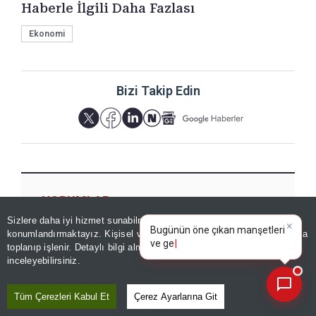
Haberle İlgili Daha Fazlası
Ekonomi
Bizi Takip Edin
YORUMLAR
Sizlere daha iyi hizmet sunabilmek adına sitemizde
çerez
×
Bugünün öne çıkan manşetleri
konumlandırmaktayız. Kişisel verileriniz, KVKK ve GDPR kapsamında
ve gelişmeleri neler?
|
toplanıp işlenir. Detaylı bilgi almak için
Aydınlatma Metnimizi
📰
Son 30 güne ait haberleri, spor gelişmelerini veya yazar yazılarını sorgulayabilirsiniz.
inceleyebilirsiniz.
Yorum için giriş yapın
Tüm Çerezleri Kabul Et
Çerez Ayarlarına Git