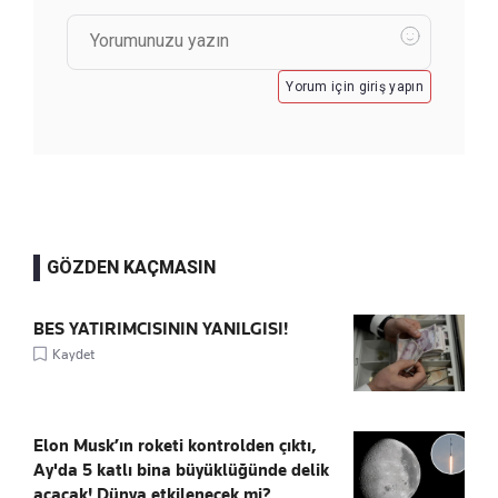
Yorum için giriş yapın
GÖZDEN KAÇMASIN
BES YATIRIMCISININ YANILGISI!
Kaydet
Elon Musk’ın roketi kontrolden çıktı,
Ay'da 5 katlı bina büyüklüğünde delik
açacak! Dünya etkilenecek mi?