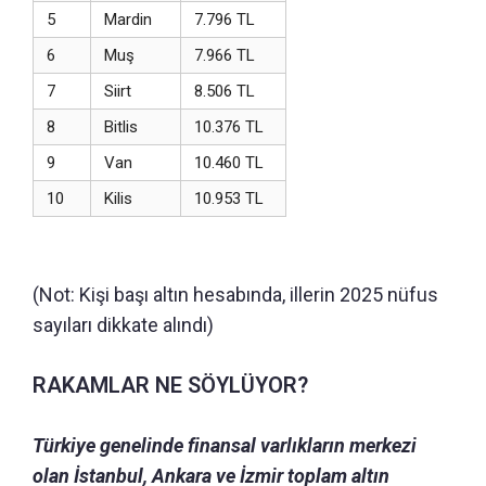
5
Mardin
7.796 TL
6
Muş
7.966 TL
7
Siirt
8.506 TL
8
Bitlis
10.376 TL
9
Van
10.460 TL
10
Kilis
10.953 TL
(Not: Kişi başı altın hesabında, illerin 2025 nüfus
sayıları dikkate alındı)
RAKAMLAR NE SÖYLÜYOR?
Türkiye genelinde finansal varlıkların merkezi
olan İstanbul, Ankara ve İzmir toplam altın