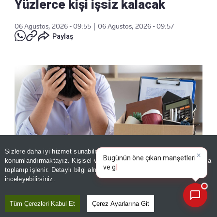
Yüzlerce kişi işsiz kalacak
06 Ağustos, 2026 - 09:55
|
06 Ağustos, 2026 - 09:57
Paylaş
Sizlere daha iyi hizmet sunabilmek adına sitemizde
çerez
×
Bugünün öne çıkan manşetleri
konumlandırmaktayız. Kişisel verileriniz, KVKK ve GDPR kapsamında
ve gelişmeleri neler?
toplanıp işlenir. Detaylı bilgi almak için
Aydınlatma Metnimizi
📰
Son 30 güne ait haberleri, spor gelişmelerini veya yazar yazılarını sorgulayabilirsiniz.
inceleyebilirsiniz.
Yeniden yapılanma planını onaylayan Etsy,
koordinasyonu artırmak ve karar alma
Tüm Çerezleri Kabul Et
Çerez Ayarlarına Git
süreçlerini hızlandırmak amacıyla iş gücünü