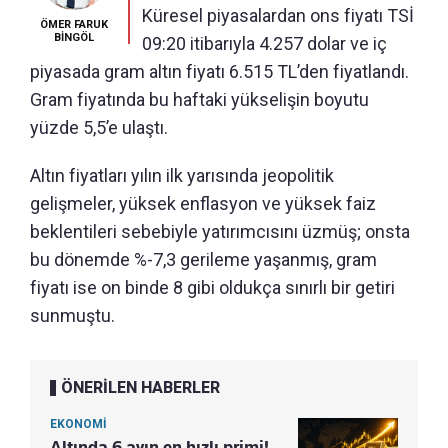
Küresel piyasalardan ons fiyatı TSİ
ÖMER FARUK
BİNGÖL
09:20 itibarıyla 4.257 dolar ve iç
piyasada gram altın fiyatı 6.515 TL’den fiyatlandı.
Gram fiyatında bu haftaki yükselişin boyutu
yüzde 5,5’e ulaştı.
Altın fiyatları yılın ilk yarısında jeopolitik
gelişmeler, yüksek enflasyon ve yüksek faiz
beklentileri sebebiyle yatırımcısını üzmüş; onsta
bu dönemde %-7,3 gerileme yaşanmış, gram
fiyatı ise on binde 8 gibi oldukça sınırlı bir getiri
sunmuştu.
ÖNERİLEN HABERLER
EKONOMİ
Altında 6 ayın en hızlı primi!