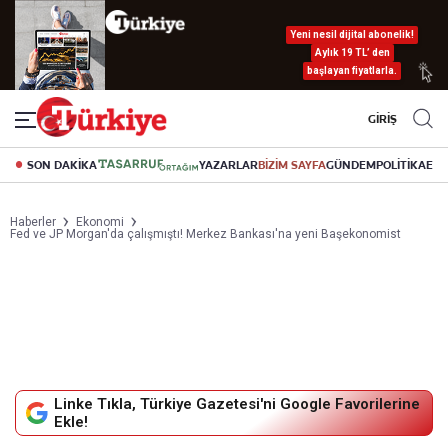
Yeni nesil dijital abonelik!
Aylık 19 TL’ den
başlayan fiyatlarla.
GİRİŞ
SON DAKİKA
YAZARLAR
BİZİM SAYFA
GÜNDEM
POLİTİKA
EK
Haberler
Ekonomi
Fed ve JP Morgan'da çalışmıştı! Merkez Bankası'na yeni Başekonomist
Linke Tıkla, Türkiye Gazetesi'ni Google Favorilerine
Ekle!