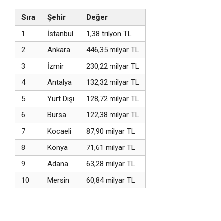
Sıra
Şehir
Değer
1
İstanbul
1,38 trilyon TL
2
Ankara
446,35 milyar TL
3
İzmir
230,22 milyar TL
4
Antalya
132,32 milyar TL
5
Yurt Dışı
128,72 milyar TL
6
Bursa
122,38 milyar TL
7
Kocaeli
87,90 milyar TL
8
Konya
71,61 milyar TL
9
Adana
63,28 milyar TL
10
Mersin
60,84 milyar TL