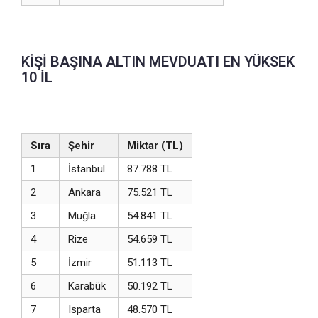
KİŞİ BAŞINA ALTIN MEVDUATI EN YÜKSEK
10 İL
Sıra
Şehir
Miktar (TL)
1
İstanbul
87.788 TL
2
Ankara
75.521 TL
3
Muğla
54.841 TL
4
Rize
54.659 TL
5
İzmir
51.113 TL
6
Karabük
50.192 TL
7
Isparta
48.570 TL