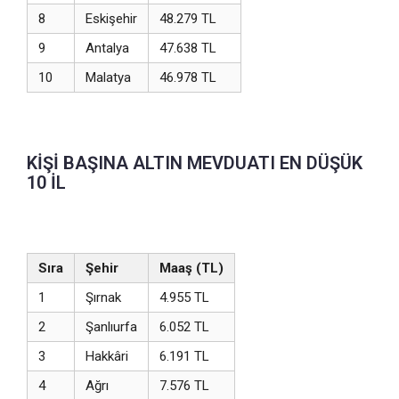
8
Eskişehir
48.279 TL
9
Antalya
47.638 TL
10
Malatya
46.978 TL
KİŞİ BAŞINA ALTIN MEVDUATI EN DÜŞÜK
10 İL
Sıra
Şehir
Maaş (TL)
1
Şırnak
4.955 TL
2
Şanlıurfa
6.052 TL
3
Hakkâri
6.191 TL
4
Ağrı
7.576 TL