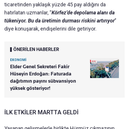
ticaretinden yaklaşık yüzde 45 pay aldığını da
hatırlatan uzmanlar, “
Körfez’de depolama alanı da
tükeniyor. Bu da üretimin durması riskini artırıyor
”
diye konuşarak, endişelerini dile getiriyor.
ÖNERİLEN HABERLER
EKONOMİ
Elder Genel Sekreteri Fakir
Hüseyin Erdoğan: Faturada
dağıtımın payını sübvansiyon
yüksek gösteriyor!
İLK ETKİLER MARTTA GELDİ
Yaşanan gelişmelerle birlikte Hürmüz çıkmazının