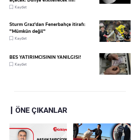
açacak! Dünya etkilenecek mi?
Kaydet
Sturm Graz'dan Fenerbahçe itirafı:
"Mümkün değil"
Kaydet
BES YATIRIMCISININ YANILGISI!
Kaydet
ÖNE ÇIKANLAR