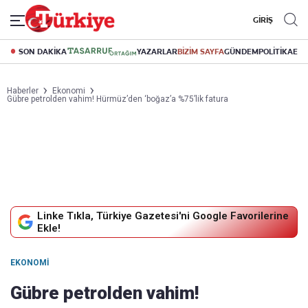
GİRİŞ
SON DAKİKA
YAZARLAR
BİZİM SAYFA
GÜNDEM
POLİTİKA
EK
Haberler
Ekonomi
Gübre petrolden vahim! Hürmüz’den ‘boğaz’a %75’lik fatura
Linke Tıkla, Türkiye Gazetesi'ni Google Favorilerine
Ekle!
EKONOMI
Gübre petrolden vahim!