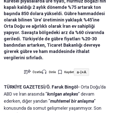
Küresel piyasalarda üre fiyatı, Hürmüz Boğazı’nın
kapalı kaldığı 2 aylık dönemde %75 artarak ton
başında 850 dolara yükseldi. Gübre hammaddesi
olarak bilinen ‘üre’ üretiminin yaklaşık %45’ine
Orta Doğu ve ağırlıklı olarak İran ev sahipliği
yapıyor. Savaşta bölgedeki arz da %60 civarında
geriledi. Türkiye’de de gübre fiyatları %20-30
bandından artarken, Ticaret Bakanlığı devreye
girerek gübre ve ham maddesinde ithalat
vergilerini sıfırladı.
a-
|
+A
Özetle
Dinle
Kaydet
TÜRKİYE GAZETESİ/Ö. Faruk Bingöl-
Orta Doğu’da
ABD ve İran arasında “
kırılgan ateşkes
” devam
ederken, diğer yandan “
muhtemel bir anlaşma
”
konusunda da somut gelişmeler yaşanmıyor. Son