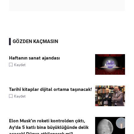
GÖZDEN KAÇMASIN
Haftanın sanat ajandası
Kaydet
Tarihî kitaplar dijital ortama taşınacak!
Kaydet
Elon Musk’ın roketi kontrolden çıktı,
Ay'da 5 katlı bina büyüklüğünde delik