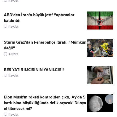
Kaydet
ABD'den İran'a büyük jest! Yaptırımlar
kaldırıldı
Kaydet
Sturm Graz'dan Fenerbahçe itirafı: "Mümkün
değil"
Kaydet
BES YATIRIMCISININ YANILGISI!
Kaydet
Elon Musk’ın roketi kontrolden çıktı, Ay'da 5
katlı bina büyüklüğünde delik açacak! Dünya
etkilenecek mi?
Kaydet