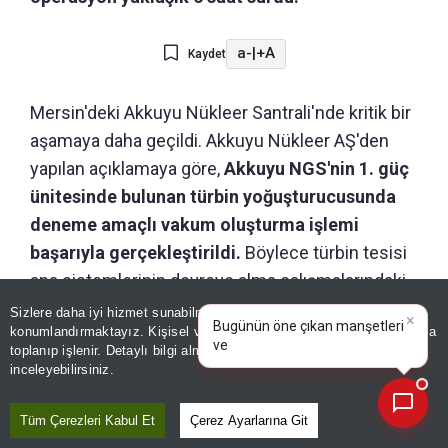
a-
|
+A
Kaydet
Mersin'deki Akkuyu Nükleer Santrali'nde kritik bir
aşamaya daha geçildi. Akkuyu Nükleer AŞ'den
yapılan açıklamaya göre,
Akkuyu NGS'nin 1. güç
ünitesinde bulunan türbin yoğuşturucusunda
deneme amaçlı vakum oluşturma işlemi
başarıyla gerçekleştirildi.
Böylece türbin tesisi
ana sistemlerinin devreye alma çalışmalarındaki
bir sonraki aşamaya hazır olduğu teyit edildi.
Sizlere daha iyi hizmet sunabilmek adına sitemizde
çerez
×
Bugünün öne çıkan manşetleri
konumlandırmaktayız. Kişisel verileriniz, KVKK ve GDPR kapsamında
ve gelişmeleri neler?
|
toplanıp işlenir. Detaylı bilgi almak için
Aydınlatma Metnimizi
Bu kapsamda uzmanlar, türbin yoğuşturucu
📰
Son 30 güne ait haberleri, spor gelişmelerini veya yazar yazılarını sorgulayabilirsiniz.
inceleyebilirsiniz.
ünitesinde vakum oluşturarak sistemin
sızdırmazlığını ve türbinin termomekanik
Tüm Çerezleri Kabul Et
Çerez Ayarlarına Git
durumunu kontrol ederken, aynı zamanda