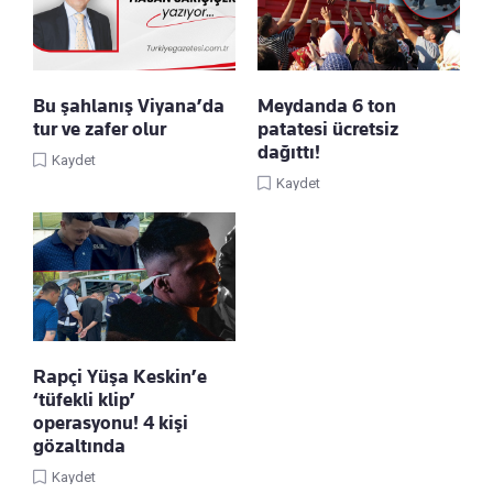
Bu şahlanış Viyana’da
Meydanda 6 ton
tur ve zafer olur
patatesi ücretsiz
dağıttı!
Kaydet
Kaydet
Rapçi Yüşa Keskin’e
‘tüfekli klip’
operasyonu! 4 kişi
gözaltında
Kaydet