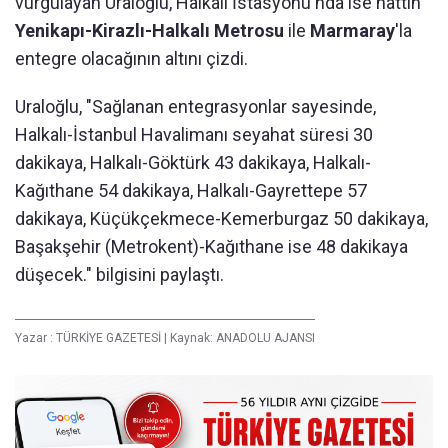
vurgulayan Uraloğlu, Halkalı İstasyonu'nda ise hattın
Yenikapı-Kirazlı-Halkalı Metrosu
ile
Marmaray
'la
entegre olacağının altını çizdi.
Uraloğlu, "Sağlanan entegrasyonlar sayesinde,
Halkalı-İstanbul Havalimanı seyahat süresi 30
dakikaya, Halkalı-Göktürk 43 dakikaya, Halkalı-
Kağıthane 54 dakikaya, Halkalı-Gayrettepe 57
dakikaya, Küçükçekmece-Kemerburgaz 50 dakikaya,
Başakşehir (Metrokent)-Kağıthane ise 48 dakikaya
düşecek." bilgisini paylaştı.
Yazar :
TÜRKİYE GAZETESİ
|
Kaynak: ANADOLU AJANSI