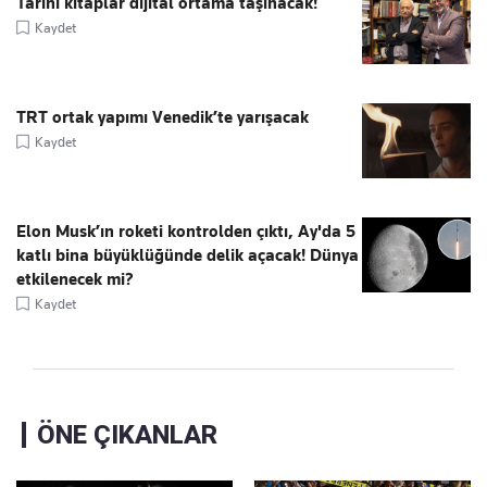
Tarihî kitaplar dijital ortama taşınacak!
Kaydet
TRT ortak yapımı Venedik’te yarışacak
Kaydet
Elon Musk’ın roketi kontrolden çıktı, Ay'da 5
katlı bina büyüklüğünde delik açacak! Dünya
etkilenecek mi?
Kaydet
ÖNE ÇIKANLAR