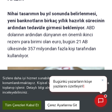
Nihai tasarımın bu yıl sonunda belirlenmesi,
yeni banknotların birkaç yıllık hazırlık sürecinin
ardından tedavüle girmesi bekleniyor.
ABD
dolarının ardından dünyanın en önemli ikinci
rezerv para birimi olan euro, bugün 21 AB
ülkesinde 357 milyondan fazla kişi tarafından
kullanılıyor.
Sizlere daha iyi hizmet sunabilmek adına sitemizde
çerez
konumlandırmaktayız. Kişisel verileriniz, KVKK ve GDPR kapsamında
×
Bugünkü yaza
|
toplanıp işlenir. Detaylı bilgi almak için
Aydınlatma Metnimizi
📰
Son 30 güne ait haberleri, spor gelişmelerini veya yazar yazılarını sorgulayabilirsiniz.
inceleyebilirsiniz.
Tüm Çerezleri Kabul Et
Çerez Ayarlarına Git