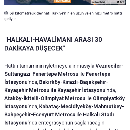
69 kilometrelik dev hat! Türkiye’nin en uzun ve en hızlı metro hattı
geliyor
"HALKALI-HAVALİMANI ARASI 30
DAKİKAYA DÜŞECEK"
Hattın tamamının işletmeye alınmasıyla
Vezneciler-
Sultangazi-Fenertepe Metrosu
ile
Fenertepe
İstasyonu
'nda,
Bakırköy-Kirazlı-Başakşehir-
Kayaşehir Metrosu ile Kayaşehir İstasyonu
'nda,
Ataköy-İkitelli-Olimpiyat Metrosu
ile
Olimpiyatköy
İstasyonu
'nda,
Kabataş-Mecidiyeköy-Mahmutbey-
Bahçeşehir-Esenyurt Metrosu
ile
Halkalı Stadı
İstasyonu
'nda entegrasyonun sağlanacağını