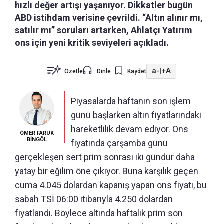
hızlı değer artışı yaşanıyor. Dikkatler bugün
ABD istihdam verisine çevrildi. “Altın alınır mı,
satılır mı” soruları artarken, Ahlatçı Yatırım
ons için yeni kritik seviyeleri açıkladı.
a-
|
+A
Özetle
Dinle
Kaydet
Piyasalarda haftanın son işlem
günü başlarken altın fiyatlarındaki
hareketlilik devam ediyor. Ons
ÖMER FARUK
BİNGÖL
fiyatında çarşamba günü
gerçekleşen sert prim sonrası iki gündür daha
yatay bir eğilim öne çıkıyor. Buna karşılık geçen
cuma 4.045 dolardan kapanış yapan ons fiyatı, bu
sabah TSİ 06:00 itibarıyla 4.250 dolardan
fiyatlandı. Böylece altında haftalık prim son