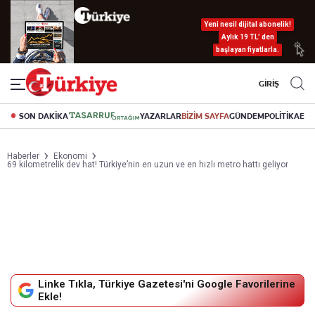
Yeni nesil dijital abonelik!
Aylık 19 TL’ den
başlayan fiyatlarla.
GİRİŞ
SON DAKİKA
YAZARLAR
BİZİM SAYFA
GÜNDEM
POLİTİKA
EK
Haberler
Ekonomi
69 kilometrelik dev hat! Türkiye’nin en uzun ve en hızlı metro hattı geliyor
Linke Tıkla, Türkiye Gazetesi'ni Google Favorilerine
Ekle!