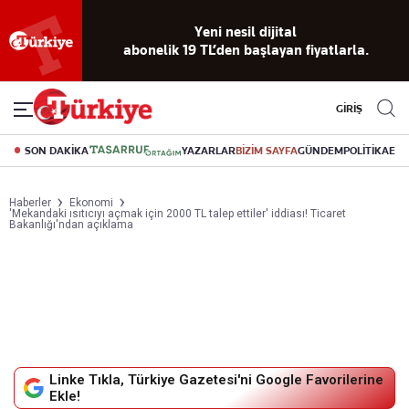
Yeni nesil dijital
abonelik 19 TL’den başlayan fiyatlarla.
GİRİŞ
SON DAKİKA
YAZARLAR
BİZİM SAYFA
GÜNDEM
POLİTİKA
EK
Haberler
Ekonomi
'Mekandaki ısıtıcıyı açmak için 2000 TL talep ettiler' iddiası! Ticaret
Bakanlığı'ndan açıklama
Linke Tıkla, Türkiye Gazetesi'ni Google Favorilerine
Ekle!