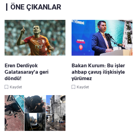
ÖNE ÇIKANLAR
Eren Derdiyok
Bakan Kurum: Bu işler
Galatasaray'a geri
ahbap çavuş ilişkisiyle
döndü!
yürümez
Kaydet
Kaydet