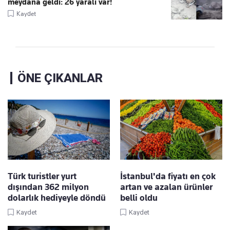
meydana geldi: 26 yaralı var!
Kaydet
ÖNE ÇIKANLAR
Türk turistler yurt
İstanbul'da fiyatı en çok
dışından 362 milyon
artan ve azalan ürünler
dolarlık hediyeyle döndü
belli oldu
Kaydet
Kaydet