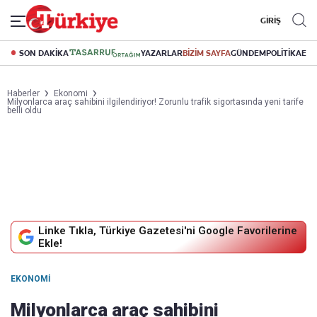
GİRİŞ
SON DAKİKA
YAZARLAR
BİZİM SAYFA
GÜNDEM
POLİTİKA
EK
Haberler
Ekonomi
Milyonlarca araç sahibini ilgilendiriyor! Zorunlu trafik sigortasında yeni tarife
belli oldu
Linke Tıkla, Türkiye Gazetesi'ni Google Favorilerine
Ekle!
EKONOMI
Milyonlarca araç sahibini