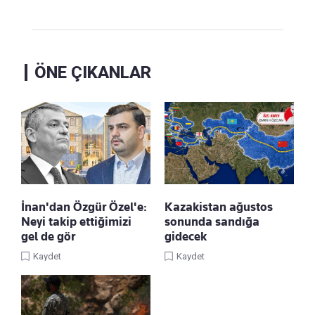
ÖNE ÇIKANLAR
İnan'dan Özgür Özel'e:
Kazakistan ağustos
Neyi takip ettiğimizi
sonunda sandığa
gel de gör
gidecek
Kaydet
Kaydet