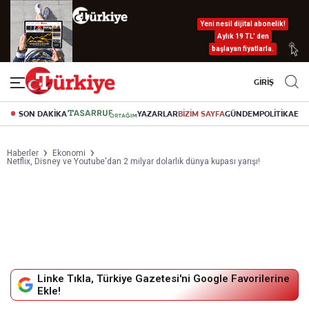
Yeni nesil dijital abonelik!
Aylık 19 TL’ den
başlayan fiyatlarla.
GİRİŞ
SON DAKİKA
YAZARLAR
BİZİM SAYFA
GÜNDEM
POLİTİKA
EK
Haberler
Ekonomi
Netflix, Disney ve Youtube'dan 2 milyar dolarlık dünya kupası yarışı!
Linke Tıkla, Türkiye Gazetesi'ni Google Favorilerine
Ekle!