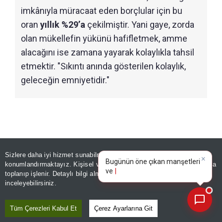
imkânıyla müracaat eden borçlular için bu
oran
yıllık %29’a
çekilmiştir. Yani gaye, zorda
olan mükellefin yükünü hafifletmek, amme
alacağını ise zamana yayarak kolaylıkla tahsil
etmektir. "Sıkıntı anında gösterilen kolaylık,
geleceğin emniyetidir."
Sizlere daha iyi hizmet sunabilmek adına sitemizde
çerez
×
Bugünün öne çıkan manşetleri
konumlandırmaktayız. Kişisel verileriniz, KVKK ve GDPR kapsamında
ve gelişmeleri neler?
toplanıp işlenir. Detaylı bilgi almak için
Aydınlatma Metnimizi
📰
Son 30 güne ait haberleri, spor gelişmelerini veya yazar yazılarını sorgulayabilirsiniz.
inceleyebilirsiniz.
Tüm Çerezleri Kabul Et
Çerez Ayarlarına Git