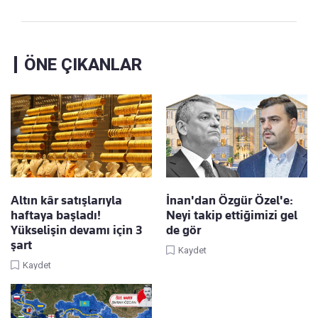
ÖNE ÇIKANLAR
Altın kâr satışlarıyla
İnan'dan Özgür Özel'e:
haftaya başladı!
Neyi takip ettiğimizi gel
Yükselişin devamı için 3
de gör
şart
Kaydet
Kaydet