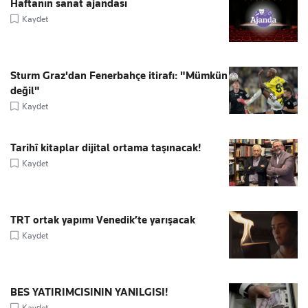
Haftanın sanat ajandası
Kaydet
Sturm Graz'dan Fenerbahçe itirafı: "Mümkün
değil"
Kaydet
Tarihî kitaplar dijital ortama taşınacak!
Kaydet
TRT ortak yapımı Venedik’te yarışacak
Kaydet
BES YATIRIMCISININ YANILGISI!
Kaydet