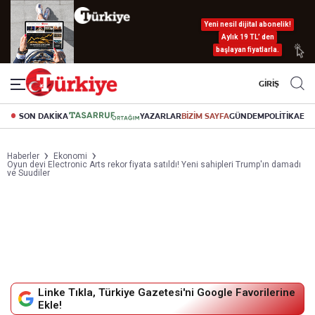
Yeni nesil dijital abonelik!
Aylık 19 TL’ den
başlayan fiyatlarla.
GİRİŞ
SON DAKİKA
YAZARLAR
BİZİM SAYFA
GÜNDEM
POLİTİKA
EK
Haberler
Ekonomi
Oyun devi Electronic Arts rekor fiyata satıldı! Yeni sahipleri Trump'ın damadı
ve Suudiler
Linke Tıkla, Türkiye Gazetesi'ni Google Favorilerine
Ekle!