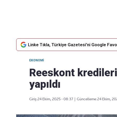
Takip Edin
Favori mecralarınızda haber akışımıza ulaşın
Linke Tıkla, Türkiye Gazetesi'ni Google Favor
EKONOMI
Reeskont kredilerin
yapıldı
Giriş:
24 Ekim, 2025 - 08:37
|
Güncelleme:
24 Ekim, 20