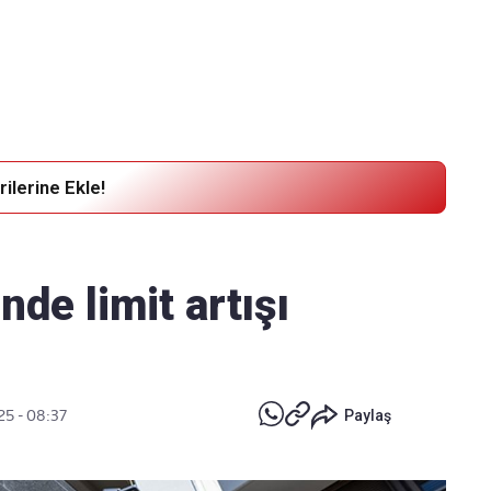
Haber Verin
Editör masamıza bilgi ve materyal göndermek için
tıklayın
ilerine Ekle!
de limit artışı
25 - 08:37
Paylaş