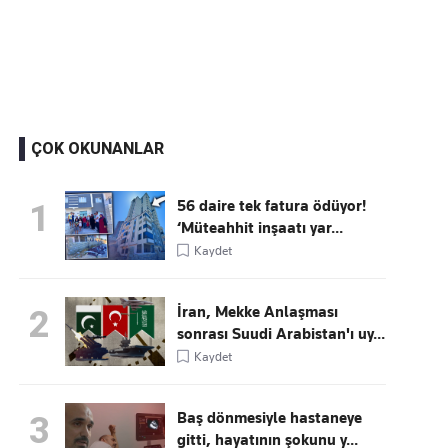
Kaçırmayın
Ücretsiz üye olun, gündemi şekillendiren gelişmeleri önce siz duyun
ÇOK OKUNANLAR
56 daire tek fatura ödüyor!
1
‘Müteahhit inşaatı yar...
Kaydet
İran, Mekke Anlaşması
2
sonrası Suudi Arabistan'ı uy...
Kaydet
Baş dönmesiyle hastaneye
3
gitti, hayatının şokunu y...