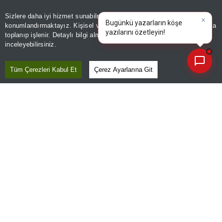
Ceza tamam da ıslah
Yeniden doğuş!
nerede?..
Sizlere daha iyi hizmet sunabilmek adına sitemizde
çerez
×
Kaydet
Bugünkü yazarların köşe
konumlandırmaktayız. Kişisel verileriniz, KVKK ve GDPR kapsamında
Kaydet
yazılarını özetleyin!
|
toplanıp işlenir. Detaylı bilgi almak için
Aydınlatma Metnimizi
📰
Son 30 güne ait haberleri, spor gelişmelerini veya yazar yazılarını sorgulayabilirsiniz.
inceleyebilirsiniz.
Tüm Çerezleri Kabul Et
Çerez Ayarlarına Git
Emekli maaşınız gecikti
mi? Yargıtay'dan
milyonları ilgilendiren
flaş faiz kararı!
Kaydet
SONRAKİ HABER