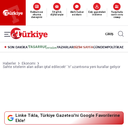
Reklamsız
56 yıllık
Akıllı haber
Eski gazeteleri
Yazarlarla
okuma
dijital arşiv
asistanı
indirme
canlı soru
deneyimi
cevap
GİRİŞ
SON DAKİKA
YAZARLAR
BİZİM SAYFA
GÜNDEM
POLİTİKA
EK
Haberler
Ekonomi
Sahte sitelerin alan adları iptal edilecek! ‘.tr’ uzantısına yeni kurallar geliyor
Linke Tıkla, Türkiye Gazetesi'ni Google Favorilerine
Ekle!