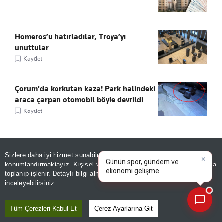
Homeros’u hatırladılar, Troya’yı
unuttular
Kaydet
Çorum'da korkutan kaza! Park halindeki
araca çarpan otomobil böyle devrildi
Kaydet
×
Günün spor, gündem ve
Sizlere daha iyi hizmet sunabilmek adına sitemizde
çerez
ekonomi gelişmelerini analiz
konumlandırmaktayız. Kişisel verileriniz, KVKK ve GDPR kapsamında
ÖNE ÇIKANLAR
edin!
|
toplanıp işlenir. Detaylı bilgi almak için
Aydınlatma Metnimizi
📰
Son 30 güne ait haberleri, spor gelişmelerini veya yazar yazılarını sorgulayabilirsiniz.
inceleyebilirsiniz.
Tüm Çerezleri Kabul Et
Çerez Ayarlarına Git