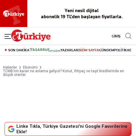
Yeni nesil dijital
abonelik 19 TL’den başlayan fiyatlarla.
GİRİŞ
SON DAKİKA
YAZARLAR
BİZİM SAYFA
GÜNDEM
POLİTİKA
EK
Haberler
Ekonomi
TCMB’nin kararı ne anlama geliyor? Konut, ihtiyaç ve taşıt kredilerinde en
düşük oranlar
Linke Tıkla, Türkiye Gazetesi'ni Google Favorilerine
Ekle!