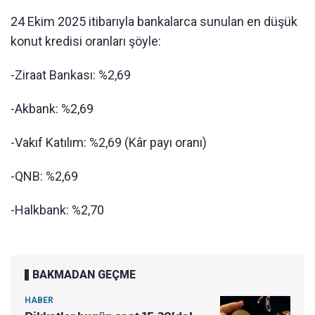
24 Ekim 2025 itibarıyla bankalarca sunulan en düşük
konut kredisi oranları şöyle:
-Ziraat Bankası: %2,69
-Akbank: %2,69
-Vakıf Katılım: %2,69 (Kâr payı oranı)
-QNB: %2,69
-Halkbank: %2,70
BAKMADAN GEÇME
HABER