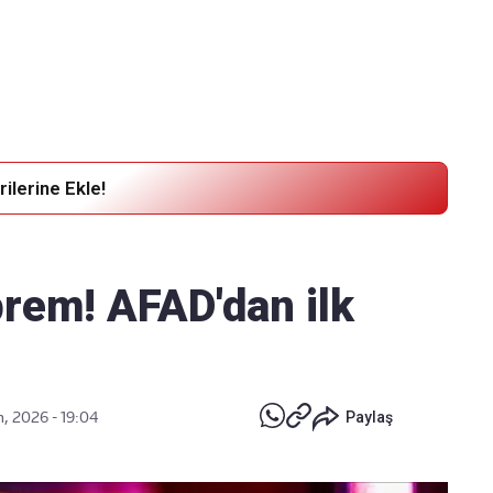
Haber Verin
Editör masamıza bilgi ve materyal
göndermek için
tıklayın
ilerine Ekle!
rem! AFAD'dan ilk
n, 2026 - 19:04
Paylaş