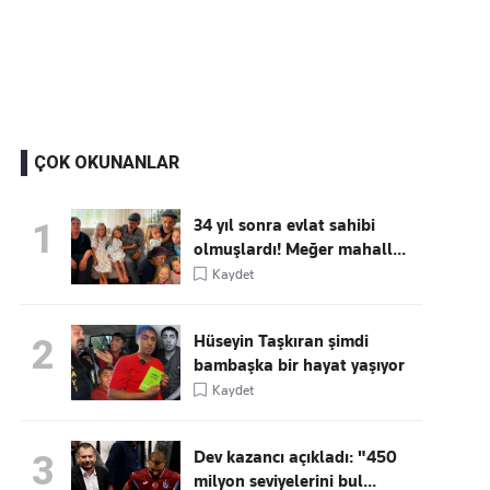
Kaçırmayın
Ücretsiz üye olun, gündemi
şekillendiren gelişmeleri önce siz duyun
ÇOK OKUNANLAR
34 yıl sonra evlat sahibi
1
olmuşlardı! Meğer mahall...
Kaydet
Hüseyin Taşkıran şimdi
2
bambaşka bir hayat yaşıyor
Kaydet
Dev kazancı açıkladı: "450
3
milyon seviyelerini bul...