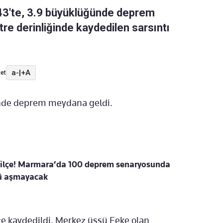
.43'te, 3.9 büyüklüğünde deprem
re derinliğinde kaydedilen sarsıntı
a-
|
+A
et
ünde deprem meydana geldi.
 ilçe! Marmara’da 100 deprem senaryosunda
’ü aşmayacak
te kaydedildi. Merkez üssü Feke olan