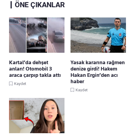
ÖNE ÇIKANLAR
Kartal’da dehşet
Yasak kararına rağmen
anları! Otomobil 3
denize girdi! Hakem
araca çarpıp takla attı
Hakan Ergin’den acı
haber
Kaydet
Kaydet