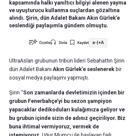
kapsamında halkı yanıltıcı bilgiyi alenen yayma
ve uyuşturucu kullanma suçlardan gözaltına
alındı. Şirin, dün Adalet Bakanı Akın Gürlek’e
seslendiği paylaşımla gündem olmuştu.
a-
|
+A
Özetle
Dinle
Kaydet
UltraAslan grubunun tribün lideri Sebahattin Şirin
dün Adalet Bakanı
Akın Gürlek’e seslenerek
bir
sosyal medya paylaşımı yapmıştı.
Şirin “
Son zamanlarda devletimizin içinden bir
grubun Fenerbahçe’yi bu sezon şampiyon
yapacaklar dedikoduları kulağımıza geliyor ve
bu grubun içinde sizin de adınız geçiriliyor. Biz
buna ihtimal vermiyoruz, vermek de
istemiyoruz.
Uğur Mumcu ile başlayan faili