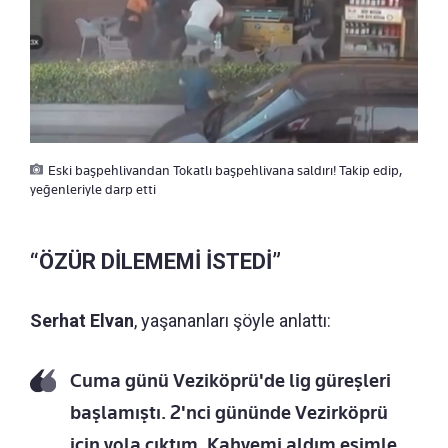
Eski başpehlivandan Tokatlı başpehlivana saldırı! Takip edip,
yeğenleriyle darp etti
“ÖZÜR DİLEMEMİ İSTEDİ”
Serhat Elvan
, yaşananları şöyle anlattı:
Cuma günü Veziköprü'de lig güreşleri
başlamıştı. 2'nci gününde Vezirköprü
için yola çıktım. Kahvemi aldım eşimle