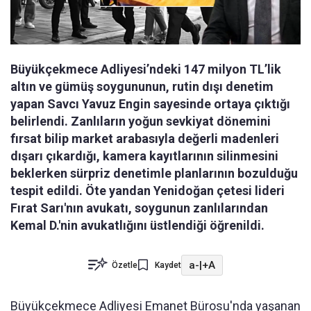
Büyükçekmece Adliyesi’ndeki 147 milyon TL’lik
altın ve gümüş soygununun, rutin dışı denetim
yapan Savcı Yavuz Engin sayesinde ortaya çıktığı
belirlendi. Zanlıların yoğun sevkiyat dönemini
fırsat bilip market arabasıyla değerli madenleri
dışarı çıkardığı, kamera kayıtlarının silinmesini
beklerken sürpriz denetimle planlarının bozulduğu
tespit edildi. Öte yandan Yenidoğan çetesi lideri
Fırat Sarı'nın avukatı, soygunun zanlılarından
Kemal D.'nin avukatlığını üstlendiği öğrenildi.
a-
|
+A
Özetle
Kaydet
Büyükçekmece Adliyesi Emanet Bürosu'nda yaşanan