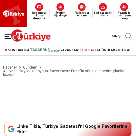
Yeni nesil dijital
abonelik 19 TL’den başlayan fiyatlarla.
GİRİŞ
SON DAKİKA
YAZARLAR
BİZİM SAYFA
GÜNDEM
POLİTİKA
EK
Haberler
Gündem
Adliyede milyonluk soygun: Savcı Yavuz Engin'in sürpriz denetimi planları
bozdu!
Linke Tıkla, Türkiye Gazetesi'ni Google Favorilerine
Ekle!