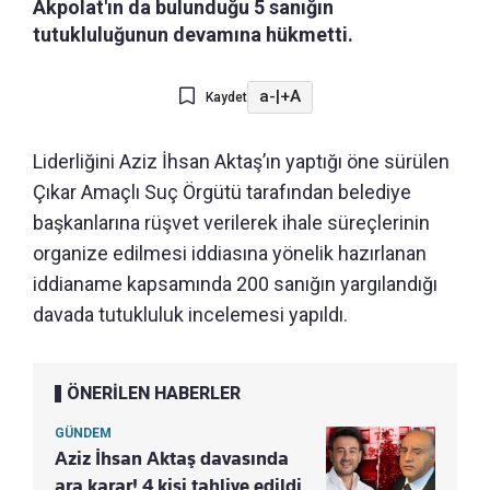
Akpolat'ın da bulunduğu 5 sanığın
tutukluluğunun devamına hükmetti.
a-
|
+A
Kaydet
Liderliğini Aziz İhsan Aktaş’ın yaptığı öne sürülen
Çıkar Amaçlı Suç Örgütü tarafından belediye
başkanlarına rüşvet verilerek ihale süreçlerinin
organize edilmesi iddiasına yönelik hazırlanan
iddianame kapsamında 200 sanığın yargılandığı
davada tutukluluk incelemesi yapıldı.
ÖNERİLEN HABERLER
GÜNDEM
Aziz İhsan Aktaş davasında
ara karar! 4 kişi tahliye edildi