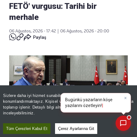
FETÖ' vurgusu: Tarihi bir
merhale
06 Ağustos, 2026 - 17:42
|
06 Ağustos, 2026 - 20:00
Paylaş
Sizlere daha iyi hizmet sunabilmek adına sitemizde
çerez
×
Bugünkü yazarların köşe
konumlandırmaktayız. Kişisel verileriniz, KVKK ve GDPR kapsamında
yazılarını özetley
toplanıp işlenir. Detaylı bilgi almak için
Aydınlatma Metnimizi
📰
Son 30 güne ait haberleri, spor gelişmelerini veya yazar yazılarını sorgulayabilirsiniz.
inceleyebilirsiniz.
Tüm Çerezleri Kabul Et
Çerez Ayarlarına Git
Cumhurbaşkanı Erdoğan başkanlığında