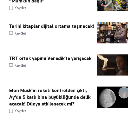
"Mümkün değil"
Kaydet
Tarihî kitaplar dijital ortama taşınacak!
Kaydet
TRT ortak yapımı Venedik’te yarışacak
Kaydet
Elon Musk’ın roketi kontrolden çıktı,
Ay'da 5 katlı bina büyüklüğünde delik
açacak! Dünya etkilenecek mi?
Kaydet