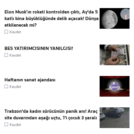
Elon Musk’ın roketi kontrolden çıktı, Ay'da 5
katlı bina büyüklüğünde delik açacak! Dünya
etkilenecek mi?
Kaydet
BES YATIRIMCISININ YANILGISI!
Kaydet
Haftanın sanat ajandası
Kaydet
Trabzon'da kadın sürücünün panik anı! Araç
site duvarından aşağı uçtu, 1'i çocuk 3 yaralı
Kaydet