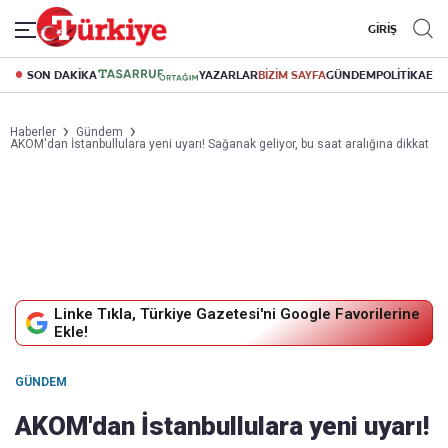
GİRİŞ
SON DAKİKA
YAZARLAR
BİZİM SAYFA
GÜNDEM
POLİTİKA
EK
Haberler
Gündem
AKOM'dan İstanbullulara yeni uyarı! Sağanak geliyor, bu saat aralığına dikkat
Linke Tıkla, Türkiye Gazetesi'ni Google Favorilerine
Ekle!
GÜNDEM
AKOM'dan İstanbullulara yeni uyarı!