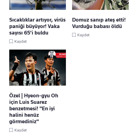
Sıcaklıklar artıyor, virüs
Domuz sanıp ateş etti!
paniği büyüyor! Vaka
Vurduğu babası öldü
sayısı 65'i buldu
Kaydet
Kaydet
Özel | Hyeon-gyu Oh
için Luis Suarez
benzetmesi! "En iyi
halini henüz
görmediniz"
Kaydet