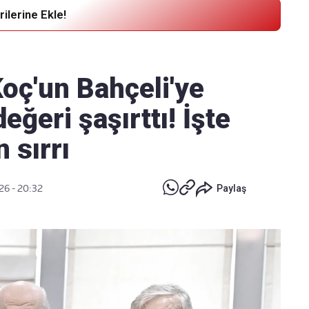
ilerine Ekle!
Haber Verin
Editör masamıza bilgi ve materyal
oç'un Bahçeli'ye
göndermek için
tıklayın
eğeri şaşırttı! İşte
n sırrı
26 - 20:32
Paylaş