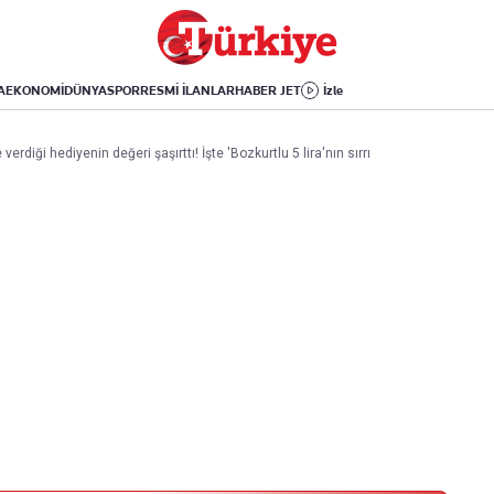
Dünya
Yaşam
Kültür-Sanat
Orta Doğu
Sağlık
Sinema
Avrupa
Hava Durumu
Arkeoloji
A
EKONOMİ
DÜNYA
SPOR
RESMİ İLANLAR
HABER JET
İzle
Amerika
Yemek
Kitap
Afrika
Seyahat
Tarih
rdiği hediyenin değeri şaşırttı! İşte 'Bozkurtlu 5 lira'nın sırrı
İsrail-Gazze
Aktüel
Uygulamalar