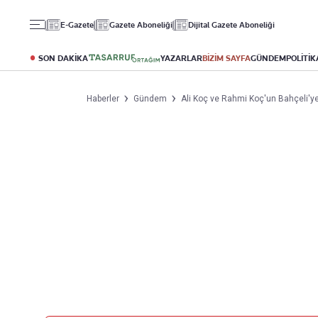
Gündem
Ekonomi
Spor
E-Gazete
Gazete Aboneliği
Dijital Gazete Aboneliği
Politika
Borsa
Futbol
Eğitim
Altın
Puan Durumu
SON DAKİKA
YAZARLAR
BİZİM SAYFA
GÜNDEM
POLİTİK
Döviz
Fikstür
Hisse Senedi
Şampiyonlar Ligi
Haberler
Gündem
Ali Koç ve Rahmi Koç'un Bahçeli'ye ve
Kripto Para
Avrupa Ligi
Emlak
Basketbol
T-Otomobil
Turizm
Yazarlar
Diğer Kategoriler
Kurumsal
Bugünün Yazarları
Magazin
Hakkımızda
Tüm Yazarlar
Teknoloji
İletişim
Resmî Ilanlar
Künye
Haberler
Gazete Aboneliği
Foto Haber
Danışma Telefonları
Video Galeri
Yasal
Reklam Ver