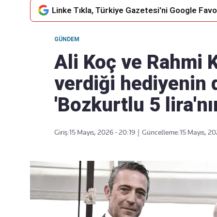
Linke Tıkla, Türkiye Gazetesi'ni Google Favor
GÜNDEM
Takip Edin
Favori mecralarınızda haber
Ali Koç ve Rahmi K
akışımıza ulaşın
verdiği hediyenin d
'Bozkurtlu 5 lira'nı
Giriş:
15 Mayıs, 2026 - 20:19
|
Güncelleme:
15 Mayıs, 20