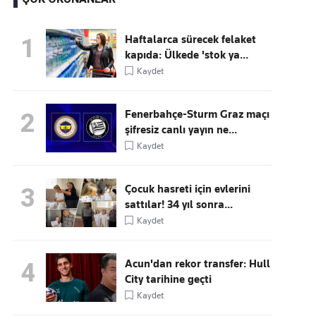
Haftalarca sürecek felaket
1
kapıda: Ülkede 'stok ya...
Kaçırmayın
Kaydet
Ücretsiz üye olun, gündemi
şekillendiren gelişmeleri önce siz duyun
Fenerbahçe-Sturm Graz maçı
2
şifresiz canlı yayın ne...
Kaydet
Çocuk hasreti için evlerini
3
sattılar! 34 yıl sonra...
Kaydet
Acun'dan rekor transfer: Hull
4
City tarihine geçti
Kaydet