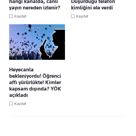
hangi kanalda, canlı
Düşürdüğü telefon
yayın nereden izlenir?
kimliğini ele verdi
Kaydet
Kaydet
Heyecanla
bekleniyordu! Öğrenci
affı yürürlükte! Kimler
kapsam dışında? YÖK
açıkladı
Kaydet