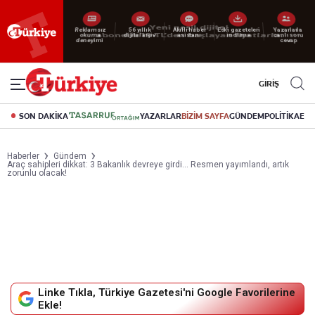
Reklamsız
56 yıllık
Akıllı haber
Eski gazeteleri
Yazarlarla
okuma
dijital arşiv
asistanı
indirme
canlı soru
deneyimi
cevap
GİRİŞ
SON DAKİKA
YAZARLAR
BİZİM SAYFA
GÜNDEM
POLİTİKA
EK
Haberler
Gündem
Araç sahipleri dikkat: 3 Bakanlık devreye girdi... Resmen yayımlandı, artık
zorunlu olacak!
Linke Tıkla, Türkiye Gazetesi'ni Google Favorilerine
Ekle!