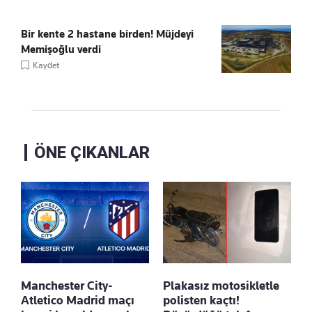
Bir kente 2 hastane birden! Müjdeyi
Memişoğlu verdi
Kaydet
ÖNE ÇIKANLAR
Manchester City-
Plakasız motosikletle
Atletico Madrid maçı
polisten kaçtı!