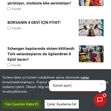
yürütüyor, otobüste bile serinletiyor!
Kaydet
BORSANIN 4 DEVİ İÇİN FİYAT!
Kaydet
Schengen kapılarında sistem kilitlendi:
Türk vatandaşlarını da ilgilendiren 6
Eylül kararı!
Kaydet
Sizlere daha iyi hizmet sunabilmek adına sitemizde
çerez
FAİZSİZ 800 BİN TL'YE ARAÇ!
×
Günün spor, gündem ve
konumlandırmaktayız. Kişisel verileriniz, KVKK ve GDPR kapsamında
Kaydet
ekonomi gelişmelerini anali
toplanıp işlenir. Detaylı bilgi almak için
Aydınlatma Metnimizi
📰
Son 30 güne ait haberleri, spor gelişmelerini veya yazar yazılarını sorgulayabilirsiniz.
inceleyebilirsiniz.
Tüm Çerezleri Kabul Et
Çerez Ayarlarına Git