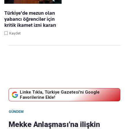
Türkiye'de mezun olan
yabancı öğrenciler için
kritik ikamet izni kararı
Kaydet
Linke Tıkla, Türkiye Gazetesi'ni Google
Favorilerine Ekle!
GÜNDEM
Mekke Anlaşması'na ilişkin