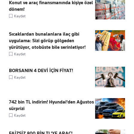
Konut ve araç finansmanında kişiye özel
dönem!
Kaydet
Sıcaklardan bunalanlara ilaç gibi
uygulama: Sizi görüp gölgeden
yürütüyor, otobüste bile serinletiyor!
Kaydet
BORSANIN 4 DEVİ İÇİN FİYAT!
Kaydet
742 bin TL indirim! Hyundai'den Ağustos
sürprizi
Kaydet
FAİZSİZ 800 BİN TL'YE ARAÇ!