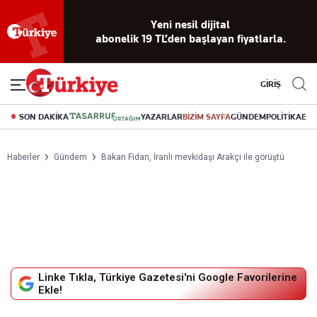
Yeni nesil dijital
abonelik 19 TL’den başlayan fiyatlarla.
GİRİŞ
SON DAKİKA
YAZARLAR
BİZİM SAYFA
GÜNDEM
POLİTİKA
EK
Haberler
Gündem
Bakan Fidan, İranlı mevkidaşı Arakçi ile görüştü
Linke Tıkla, Türkiye Gazetesi'ni Google Favorilerine
Ekle!