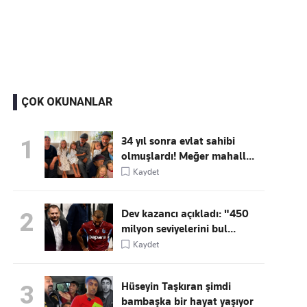
Kaçırmayın
Ücretsiz üye olun, gündemi
şekillendiren gelişmeleri önce siz duyun
ÇOK OKUNANLAR
34 yıl sonra evlat sahibi
1
olmuşlardı! Meğer mahall...
Kaydet
Dev kazancı açıkladı: "450
2
milyon seviyelerini bul...
Kaydet
Hüseyin Taşkıran şimdi
3
bambaşka bir hayat yaşıyor