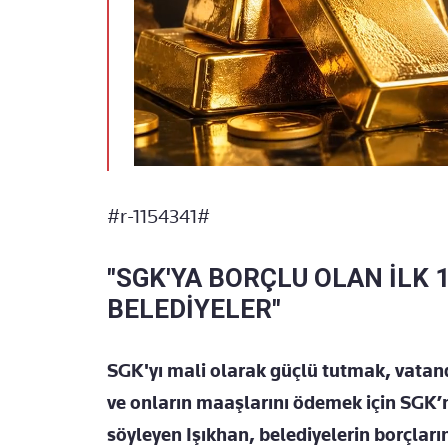
#r-1154341#
"SGK'YA BORÇLU OLAN İLK 1
BELEDİYELER"
SGK'yı mali olarak güçlü tutmak, vatan
ve onların maaşlarını ödemek için SGK’nı
söyleyen Işıkhan, belediyelerin borçları