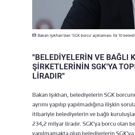
Bakan Işıkhan'dan 'SGK borcu' açıklaması: İlk 10 belediy
"BELEDİYELERİN VE BAĞLI 
ŞİRKETLERİNİN SGK'YA TO
LİRADIR"
Bakan Işıkhan, belediyelerin SGK borcun
ayrımı yapılıp yapılmadığına ilişkin sorul
itibariyle belediyelerin ve bağlı kuruluşl
234,2 milyar liradır. SGK'ya borcu olan b
yapılmamakta olup belediyelerin SGK'ya 