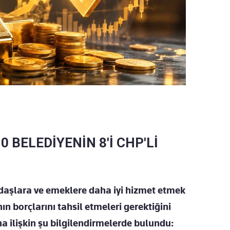
0 BELEDİYENİN 8'İ CHP'Lİ
daşlara ve emeklere daha iyi hizmet etmek
n borçlarını tahsil etmeleri gerektiğini
na ilişkin şu bilgilendirmelerde bulundu: