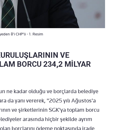
eden 8’i CHP’li - 1. Resim
KURULUŞLARININ VE
PLAM BORCU 234,2 MİLYAR
un ne kadar olduğu ve borçlarda belediye
ara da yanı vererek, "2025 yılı Ağustos'a
arının ve şirketlerinin SGK'ya toplam borcu
elediyeler arasında hiçbir şekilde ayrım
olan borçlarını ödeme noktasında irade