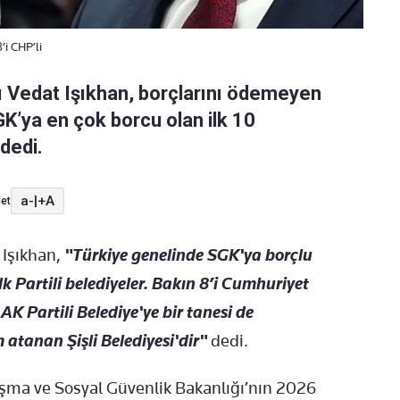
’i CHP’li
 Vedat Işıkhan, borçlarını ödemeyen
K’ya en çok borcu olan ilk 10
 dedi.
a-
|
+A
et
 Işıkhan,
"Türkiye genelinde SGK'ya borçlu
k Partili belediyeler. Bakın 8’i Cumhuriyet
 AK Partili Belediye'ye bir tanesi de
atanan Şişli Belediyesi'dir"
dedi.
ma ve Sosyal Güvenlik Bakanlığı’nın 2026