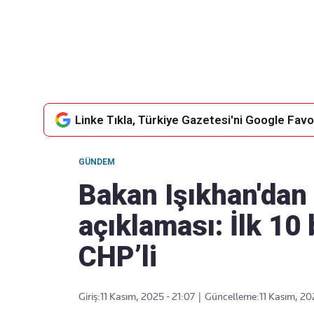
Takip Edin
Favori mecralarınızda haber
akışımıza ulaşın
Linke Tıkla, Türkiye Gazetesi'ni Google Favor
GÜNDEM
Bakan Işıkhan'dan
açıklaması: İlk 10
CHP’li
Giriş:
11 Kasım, 2025 - 21:07
|
Güncelleme:
11 Kasım, 20