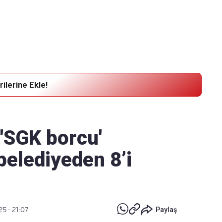
Haber Verin
Editör masamıza bilgi ve materyal
göndermek için
tıklayın
ilerine Ekle!
 'SGK borcu'
 belediyeden 8’i
25 - 21:07
Paylaş