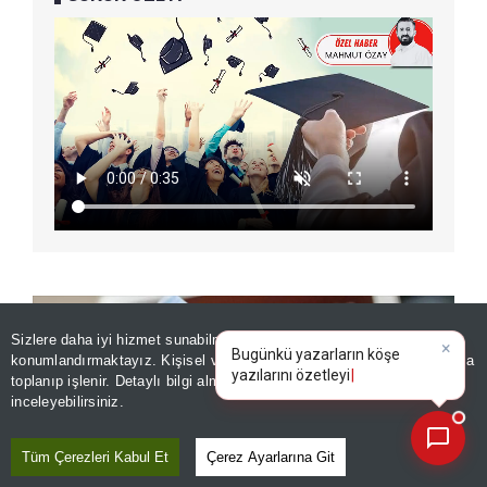
Sizlere daha iyi hizmet sunabilmek adına sitemizde
çerez
×
Bugünkü yazarların köşe
konumlandırmaktayız. Kişisel verileriniz, KVKK ve GDPR kapsamında
yazılarını özetleyin!
|
toplanıp işlenir. Detaylı bilgi almak için
Aydınlatma Metnimizi
📰
Son 30 güne ait haberleri, spor gelişmelerini veya yazar yazılarını sorgulayabilirsiniz.
inceleyebilirsiniz.
Tüm Çerezleri Kabul Et
Çerez Ayarlarına Git