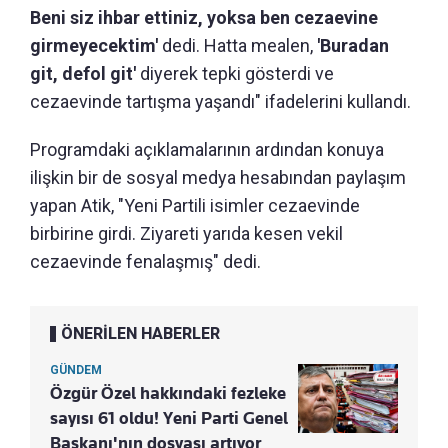
Beni siz ihbar ettiniz, yoksa ben cezaevine
girmeyecektim'
dedi. Hatta mealen,
'Buradan
git, defol git'
diyerek tepki gösterdi ve
cezaevinde tartışma yaşandı" ifadelerini kullandı.
Programdaki açıklamalarının ardından konuya
ilişkin bir de sosyal medya hesabından paylaşım
yapan Atik, "Yeni Partili isimler cezaevinde
birbirine girdi. Ziyareti yarıda kesen vekil
cezaevinde fenalaşmış" dedi.
ÖNERİLEN HABERLER
GÜNDEM
Özgür Özel hakkındaki fezleke
sayısı 61 oldu! Yeni Parti Genel
Başkanı'nın dosyası artıyor