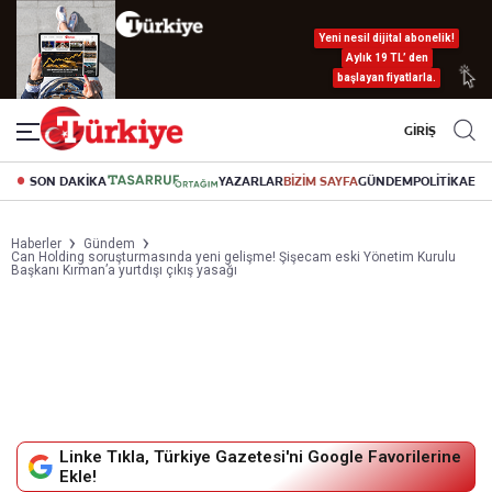
Yeni nesil dijital abonelik!
Aylık 19 TL’ den
başlayan fiyatlarla.
GİRİŞ
SON DAKİKA
YAZARLAR
BİZİM SAYFA
GÜNDEM
POLİTİKA
EK
Haberler
Gündem
Can Holding soruşturmasında yeni gelişme! Şişecam eski Yönetim Kurulu
Başkanı Kırman’a yurtdışı çıkış yasağı
Linke Tıkla, Türkiye Gazetesi'ni Google Favorilerine
Ekle!