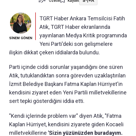
a-
|
+A
Özetle
Kaydet
TGRT Haber Ankara Temsilcisi Fatih
Atik, TGRT Haber ekranlarında
yayınlanan Medya Kritik programında
SİNEM GÖNEN
Yeni Parti'deki son gelişmelere
ilişkin dikkat çeken iddialarda bulundu.
Parti içinde ciddi sorunlar yaşandığını öne süren
Atik, tutuklandıktan sonra görevden uzaklaştırılan
İzmit Belediye Başkanı Fatma Kaplan Hürriyet'in
kendisini ziyaret eden Yeni Partili milletvekillerine
sert tepki gösterdiğini iddia etti.
"Kendi içlerinde problem var" diyen Atik, "Fatma
Kaplan Hürriyet, kendisini ziyarete giden Kocaeli
milletvekillerine
'Sizin yüzünüzden buradayım.