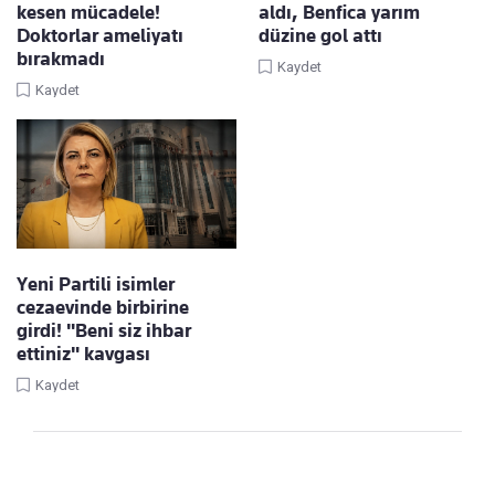
kesen mücadele!
aldı, Benfica yarım
Doktorlar ameliyatı
düzine gol attı
bırakmadı
Kaydet
Kaydet
Yeni Partili isimler
cezaevinde birbirine
girdi! "Beni siz ihbar
ettiniz" kavgası
Kaydet