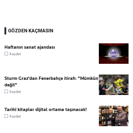
GÖZDEN KAÇMASIN
Haftanın sanat ajandası
Kaydet
Sturm Graz'dan Fenerbahçe itirafı: "Mümkün
değil"
Kaydet
Tarihî kitaplar dijital ortama taşınacak!
Kaydet