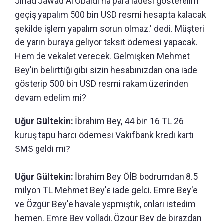
Jihad Jawad Al Obaidi'na para iadesi gösterelim
geçiş yapalım 500 bin USD resmi hesapta kalacak
şekilde işlem yapalım sorun olmaz.' dedi. Müşteri
de yarın buraya geliyor taksit ödemesi yapacak.
Hem de vekalet verecek. Gelmişken Mehmet
Bey'in belirttiği gibi sizin hesabınızdan ona iade
gösterip 500 bin USD resmi rakam üzerinden
devam edelim mi?
Uğur Gültekin:
İbrahim Bey, 44 bin 16 TL 26
kuruş tapu harcı ödemesi Vakıfbank kredi kartı
SMS geldi mi?
Uğur Gültekin:
İbrahim Bey ÖİB bodrumdan 8.5
milyon TL Mehmet Bey'e iade geldi. Emre Bey'e
ve Özgür Bey'e havale yapmıştık, onları istedim
hemen. Emre Bey yolladı, Özgür Bey de birazdan