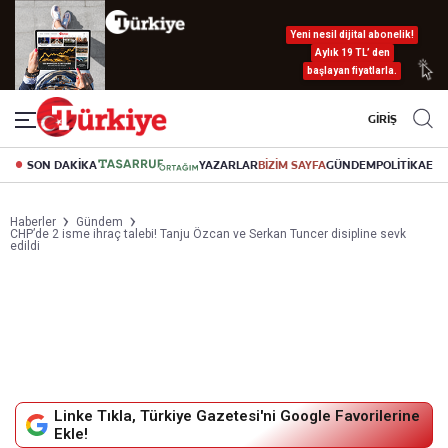
Yeni nesil dijital abonelik!
Aylık 19 TL’ den
başlayan fiyatlarla.
GİRİŞ
SON DAKİKA
YAZARLAR
BİZİM SAYFA
GÜNDEM
POLİTİKA
EK
Haberler
Gündem
CHP’de 2 isme ihraç talebi! Tanju Özcan ve Serkan Tuncer disipline sevk
edildi
Linke Tıkla, Türkiye Gazetesi'ni Google Favorilerine
Ekle!