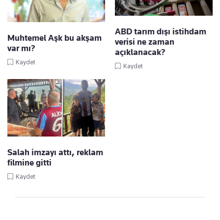
ABD tarım dışı istihdam
Muhtemel Aşk bu akşam
verisi ne zaman
var mı?
açıklanacak?
Kaydet
Kaydet
Salah imzayı attı, reklam
filmine gitti
Kaydet