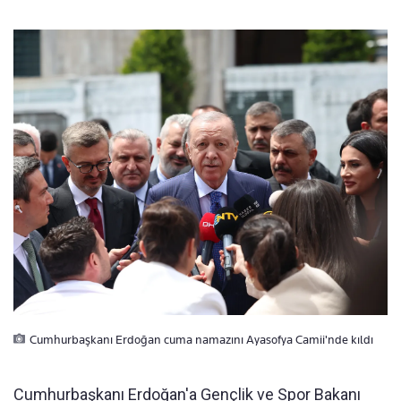
Cumhurbaşkanı Erdoğan cuma namazını Ayasofya Camii'nde kıldı
Cumhurbaşkanı Erdoğan'a Gençlik ve Spor Bakanı