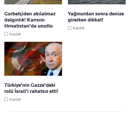
Gurbetçiden akılalmaz
Yağmurdan sonra denize
dalgınlık! Karısını
girerken dikkat!
Hırvatistan'da unuttu
Kaydet
Kaydet
Türkiye’nin Gazze’deki
rolü İsrail’i rahatsız etti!
Kaydet