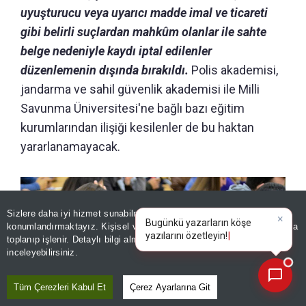
uyuşturucu veya uyarıcı madde imal ve ticareti
gibi belirli suçlardan mahkûm olanlar ile sahte
belge nedeniyle kaydı iptal edilenler
düzenlemenin dışında bırakıldı.
Polis akademisi,
jandarma ve sahil güvenlik akademisi ile Milli
Savunma Üniversitesi'ne bağlı bazı eğitim
kurumlarından ilişiği kesilenler de bu haktan
yararlanamayacak.
Sizlere daha iyi hizmet sunabilmek adına sitemizde
çerez
konumlandırmaktayız. Kişisel verileriniz, KVKK ve GDPR kapsamında
×
Bugünkü yazarların
|
toplanıp işlenir. Detaylı bilgi almak için
Aydınlatma Metnimizi
📰
Son 30 güne ait haberleri, spor gelişmelerini veya yazar yazılarını sorgulayabilirsiniz.
inceleyebilirsiniz.
Tüm Çerezleri Kabul Et
Çerez Ayarlarına Git