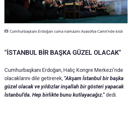
Cumhurbaşkanı Erdoğan cuma namazını Ayasofya Camii'nde kıldı
"İSTANBUL BİR BAŞKA GÜZEL OLACAK"
Cumhurbaşkanı Erdoğan, Haliç Kongre Merkezi'nde
olacaklarını dile getirerek,
"Akşam İstanbul bir başka
güzel olacak ve yıldızlar inşallah bir gösteri yapacak
İstanbul'da. Hep birlikte bunu kutlayacağız."
dedi.