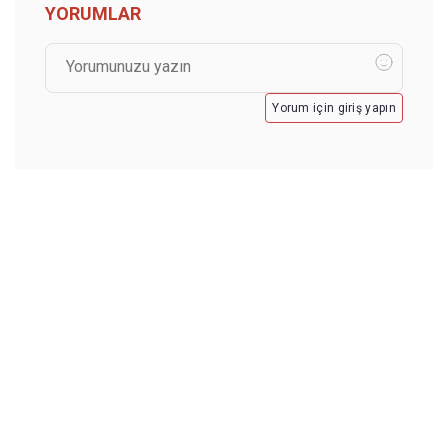
YORUMLAR
Yorum için giriş yapın