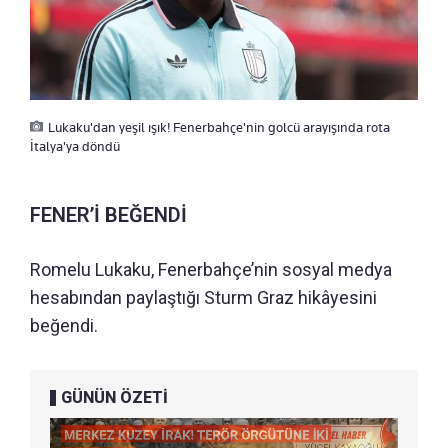
Lukaku'dan yeşil ışık! Fenerbahçe'nin golcü arayışında rota
İtalya'ya döndü
FENER’İ BEĞENDİ
Romelu Lukaku, Fenerbahçe’nin sosyal medya
hesabından paylaştığı Sturm Graz hikâyesini
beğendi.
GÜNÜN ÖZETİ