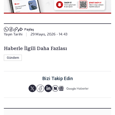
Paylaş
Yayın Tarihi
|
29 Mayıs, 2026 - 14:43
Haberle İlgili Daha Fazlası
Gündem
Bizi Takip Edin