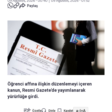
09 Ağustos, 2026 - 00:40
|
09 Ağustos, 2026 - 01:52
Paylaş
Öğrenci affına ilişkin düzenlemeyi içeren
kanun, Resmi Gazete'de yayımlanarak
yürürlüğe girdi.
a-
|
+A
Özetle
Dinle
Kaydet