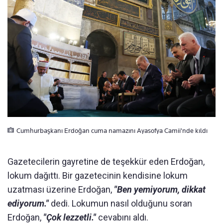
Cumhurbaşkanı Erdoğan cuma namazını Ayasofya Camii'nde kıldı
Gazetecilerin gayretine de teşekkür eden Erdoğan,
lokum dağıttı. Bir gazetecinin kendisine lokum
uzatması üzerine Erdoğan,
"Ben yemiyorum, dikkat
ediyorum."
dedi. Lokumun nasıl olduğunu soran
Erdoğan,
"Çok lezzetli."
cevabını aldı.