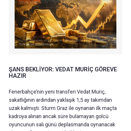
ŞANS BEKLİYOR: VEDAT MURİÇ GÖREVE
HAZIR
Fenerbahçe’nin yeni transferi Vedat Muriç,
sakatlığının ardından yaklaşık 1,5 ay takımdan
uzak kalmıştı. Sturm Graz ile oynanan ilk maçta
kadroya alınan ancak süre bulamayan golcü
oyuncunun salı günü deplasmanda oynanacak