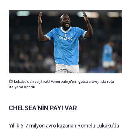
Lukaku'dan yeşil ışık! Fenerbahçe'nin golcü arayışında rota
İtalya'ya döndü
CHELSEA’NİN PAYI VAR
Yıllık 6-7 milyon avro kazanan Romelu Lukaku’da