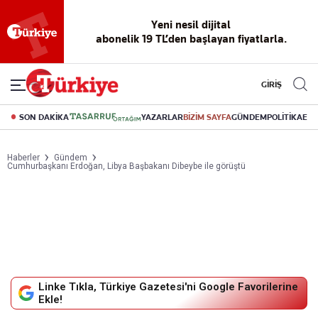
Reklamsız
56 yıllık
Akıllı haber
Eski gazeteleri
Yazarlarla
okuma
dijital arşiv
asistanı
indirme
canlı soru
deneyimi
cevap
GİRİŞ
SON DAKİKA
YAZARLAR
BİZİM SAYFA
GÜNDEM
POLİTİKA
EK
Haberler
Gündem
Cumhurbaşkanı Erdoğan, Libya Başbakanı Dibeybe ile görüştü
Linke Tıkla, Türkiye Gazetesi'ni Google Favorilerine
Ekle!