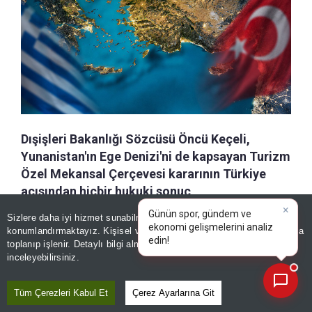
Dışişleri Bakanlığı Sözcüsü Öncü Keçeli,
Yunanistan'ın Ege Denizi'ni de kapsayan Turizm
Özel Mekansal Çerçevesi kararının Türkiye
açısından hiçbir hukuki sonuç
doğurmayacağını belirtti. Keçeli, çevre
×
Günün spor, gündem ve
Sizlere daha iyi hizmet sunabilmek adına sitemizde
çerez
konularının siyasi amaçlarla kullanılmasına da
ekonomi gelişmelerini analiz
konumlandırmaktayız. Kişisel verileriniz, KVKK ve GDPR kapsamında
edin!
|
tepki gösterdi.
toplanıp işlenir. Detaylı bilgi almak için
Aydınlatma Metnimizi
📰
Son 30 güne ait haberleri, spor gelişmelerini veya yazar yazılarını sorgulayabilirsiniz.
inceleyebilirsiniz.
a-
|
+A
Özetle
Dinle
Kaydet
Tüm Çerezleri Kabul Et
Çerez Ayarlarına Git