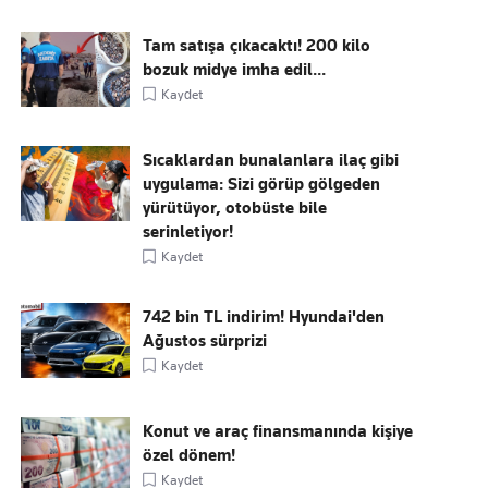
Tam satışa çıkacaktı! 200 kilo
bozuk midye imha edil...
Kaydet
Sıcaklardan bunalanlara ilaç gibi
uygulama: Sizi görüp gölgeden
yürütüyor, otobüste bile
serinletiyor!
Kaydet
742 bin TL indirim! Hyundai'den
Ağustos sürprizi
Kaydet
Konut ve araç finansmanında kişiye
özel dönem!
Kaydet