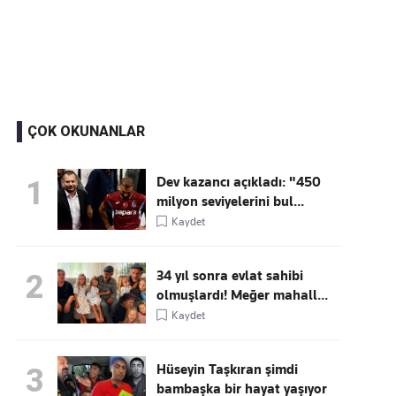
Kaçırmayın
Ücretsiz üye olun, gündemi
şekillendiren gelişmeleri önce siz duyun
ÇOK OKUNANLAR
Dev kazancı açıkladı: "450
1
milyon seviyelerini bul...
Kaydet
34 yıl sonra evlat sahibi
2
olmuşlardı! Meğer mahall...
Kaydet
Hüseyin Taşkıran şimdi
3
bambaşka bir hayat yaşıyor