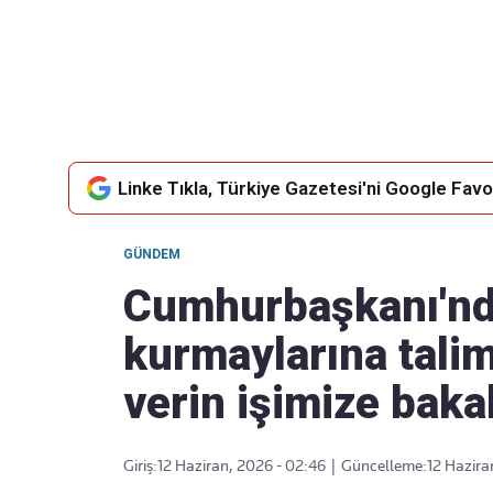
Takip Edin
Favori mecralarınızda haber
akışımıza ulaşın
Linke Tıkla, Türkiye Gazetesi'ni Google Favor
GÜNDEM
Cumhurbaşkanı'n
kurmaylarına talim
verin işimize baka
Giriş:
12 Haziran, 2026 - 02:46
|
Güncelleme:
12 Hazira