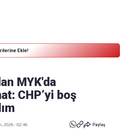
Haber Verin
Editör masamıza bilgi ve materyal
göndermek için
tıklayın
ilerine Ekle!
dan MYK'da
at: CHP’yi boş
lım
n, 2026 - 02:46
Paylaş