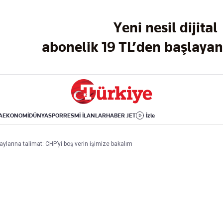
Dünya
Yaşam
Kültür-Sanat
Yeni nesil dijital
Orta Doğu
Sağlık
Sinema
Avrupa
Hava Durumu
Arkeoloji
abonelik 19 TL’den başlayan 
Amerika
Yemek
Kitap
Afrika
Seyahat
Tarih
İsrail-Gazze
Aktüel
A
EKONOMİ
DÜNYA
SPOR
RESMİ İLANLAR
HABER JET
İzle
Uygulamalar
arına talimat: CHP’yi boş verin işimize bakalım