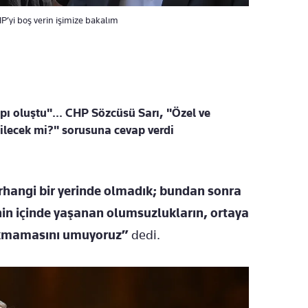
yi boş verin işimize bakalım
pı oluştu"... CHP Sözcüsü Sarı, "Özel ve
ilecek mi?" sorusuna cevap verdi
hangi bir yerinde olmadık; bundan sonra
in içinde yaşanan olumsuzlukların, ortaya
sokmamasını umuyoruz”
dedi.