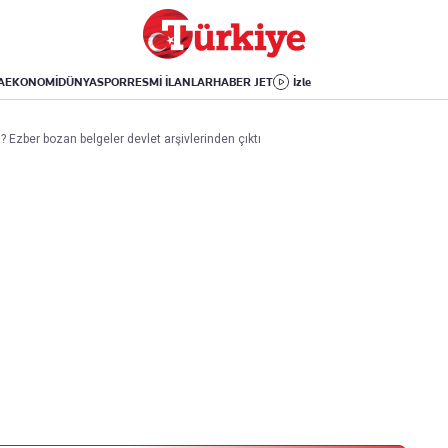
Dünya
Yaşam
Kültür-Sanat
Orta Doğu
Sağlık
Sinema
Avrupa
Hava Durumu
Arkeoloji
A
EKONOMİ
DÜNYA
SPOR
RESMİ İLANLAR
HABER JET
İzle
Amerika
Yemek
Kitap
Afrika
Seyahat
Tarih
? Ezber bozan belgeler devlet arşivlerinden çıktı
İsrail-Gazze
Aktüel
Uygulamalar