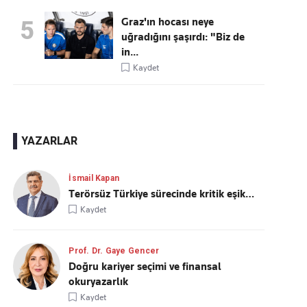
Graz'ın hocası neye
5
uğradığını şaşırdı: "Biz de
in...
Kaydet
YAZARLAR
İsmail Kapan
Terörsüz Türkiye sürecinde kritik eşik…
Kaydet
Prof. Dr. Gaye Gencer
Doğru kariyer seçimi ve finansal
okuryazarlık
Kaydet