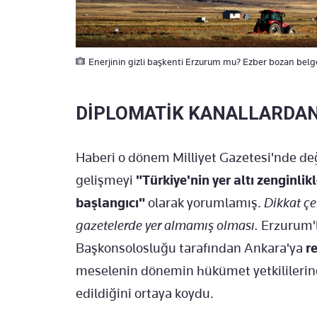
Enerjinin gizli başkenti Erzurum mu? Ezber bozan belgel
DİPLOMATİK KANALLARDAN
Haberi o dönem Milliyet Gazetesi'nde d
gelişmeyi
"Türkiye'nin yer altı zenginli
başlangıcı"
olarak yorumlamış.
Dikkat çe
gazetelerde yer almamış olması.
Erzurum'la
Başkonsolosluğu tarafından Ankara'ya
r
meselenin dönemin hükümet yetkililerinc
edildiğini ortaya koydu.