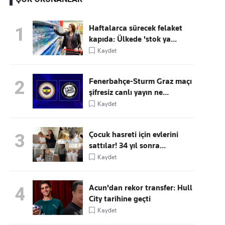
Haftalarca sürecek felaket
1
kapıda: Ülkede 'stok ya...
Kaçırmayın
Kaydet
Ücretsiz üye olun, gündemi
şekillendiren gelişmeleri önce siz duyun
Fenerbahçe-Sturm Graz maçı
2
şifresiz canlı yayın ne...
Kaydet
Çocuk hasreti için evlerini
3
sattılar! 34 yıl sonra...
Kaydet
Acun'dan rekor transfer: Hull
4
City tarihine geçti
Kaydet