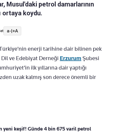
lar, Musul'daki petrol damarlarının
ı ortaya koydu.
a-
|
+A
et
Türkiye'nin enerji tarihine dair bilinen pek
e Dil ve Edebiyat Derneği
Erzurum
Şubesi
umhuriyet'in ilk yıllarına dair yaptığı
zden uzak kalmış son derece önemli bir
 yeni keşif! Günde 4 bin 675 varil petrol