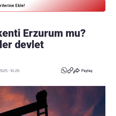
ilerine Ekle!
Haber Verin
Editör masamıza bilgi ve materyal
şkenti Erzurum mu?
göndermek için
tıklayın
ler devlet
2025 - 10:20
Paylaş