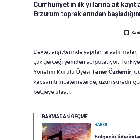
Cumhuriyet'in ilk yıllarına ait kayıt
Erzurum topraklarından başladığın
Kayd
Devlet arşivlerinde yapılan araştırmalar, 
çok gerçeği yeniden sorgulatıyor. Türkiy
Yönetim Kurulu Üyesi
Taner Özdemir
, C
kapsamlı incelemelerde, uzun süredir gö
belgeye ulaştı.
BAKMADAN GEÇME
HABER
Bölgenin liderinden