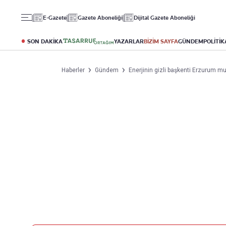
Gündem
Ekonomi
Spor
E-Gazete
Gazete Aboneliği
Dijital Gazete Aboneliği
Politika
Borsa
Futbol
Eğitim
Altın
Puan Durumu
SON DAKİKA
YAZARLAR
BİZİM SAYFA
GÜNDEM
POLİTİK
Döviz
Fikstür
Hisse Senedi
Şampiyonlar Ligi
Haberler
Gündem
Enerjinin gizli başkenti Erzurum mu
Kripto Para
Avrupa Ligi
Emlak
Basketbol
T-Otomobil
Turizm
Yazarlar
Diğer Kategoriler
Kurumsal
Bugünün Yazarları
Magazin
Hakkımızda
Tüm Yazarlar
Teknoloji
İletişim
Resmî Ilanlar
Künye
Haberler
Gazete Aboneliği
Foto Haber
Danışma Telefonları
Video Galeri
Yasal
Reklam Ver