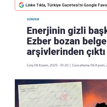
Linke Tıkla, Türkiye Gazetesi'ni Google Favor
GÜNDEM
Takip Edin
Favori mecralarınızda haber
Enerjinin gizli ba
akışımıza ulaşın
Ezber bozan belge
arşivlerinden çıktı
Giriş:
06 Kasım, 2025 - 10:20
|
Güncelleme:
06 Kasım, 