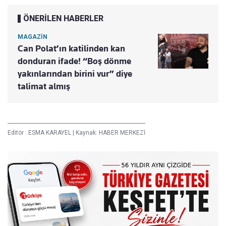
ÖNERİLEN HABERLER
MAGAZİN
Can Polat’ın katilinden kan
donduran ifade! “Boş dönme
yakınlarından birini vur” diye
talimat almış
Editör :
ESMA KARAYEL
|
Kaynak: HABER MERKEZİ