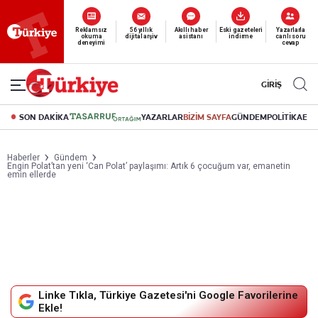
Reklamsız
56 yıllık
Akıllı haber
Eski gazeteleri
Yazarlarla
okuma
dijital arşiv
asistanı
indirme
canlı soru
deneyimi
cevap
GİRİŞ
SON DAKİKA
YAZARLAR
BİZİM SAYFA
GÜNDEM
POLİTİKA
EK
Haberler
Gündem
Engin Polat’tan yeni ‘Can Polat’ paylaşımı: Artık 6 çocuğum var, emanetin
emin ellerde
Linke Tıkla, Türkiye Gazetesi'ni Google Favorilerine
Ekle!