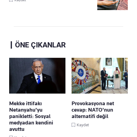
ÖNE ÇIKANLAR
Mekke ittifakı
Provokasyona net
Netanyahu'yu
cevap: NATO'nun
panikletti: Sosyal
alternatifi değil
medyadan kendini
Kaydet
avuttu