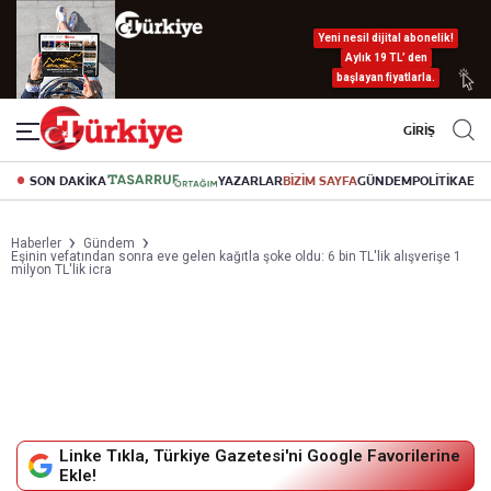
Yeni nesil dijital abonelik!
Aylık 19 TL’ den
başlayan fiyatlarla.
GİRİŞ
SON DAKİKA
YAZARLAR
BİZİM SAYFA
GÜNDEM
POLİTİKA
EK
Haberler
Gündem
Eşinin vefatından sonra eve gelen kağıtla şoke oldu: 6 bin TL'lik alışverişe 1
milyon TL'lik icra
Linke Tıkla, Türkiye Gazetesi'ni Google Favorilerine
Ekle!