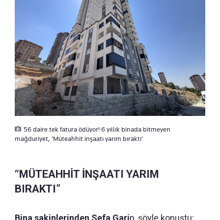
56 daire tek fatura ödüyor! 6 yıllık binada bitmeyen
mağduriyet, ‘Müteahhit inşaatı yarım bıraktı’
“MÜTEAHHİT İNŞAATI YARIM
BIRAKTI”
Bina sakinlerinden Sefa Gari
p, şöyle konuştu: