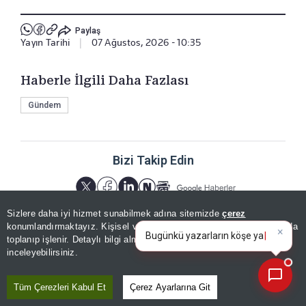
Paylaş
Yayın Tarihi
|
07 Ağustos, 2026 - 10:35
Haberle İlgili Daha Fazlası
Gündem
Bizi Takip Edin
Sizlere daha iyi hizmet sunabilmek adına sitemizde
çerez
×
Bugünkü yazarların köşe
konumlandırmaktayız. Kişisel verileriniz, KVKK ve GDPR kapsamında
yazılarını özetleyin!
|
toplanıp işlenir. Detaylı bilgi almak için
Aydınlatma Metnimizi
📰
Son 30 güne ait haberleri, spor gelişmelerini veya yazar yazılarını sorgulayabilirsiniz.
inceleyebilirsiniz.
YORUMLAR
Tüm Çerezleri Kabul Et
Çerez Ayarlarına Git