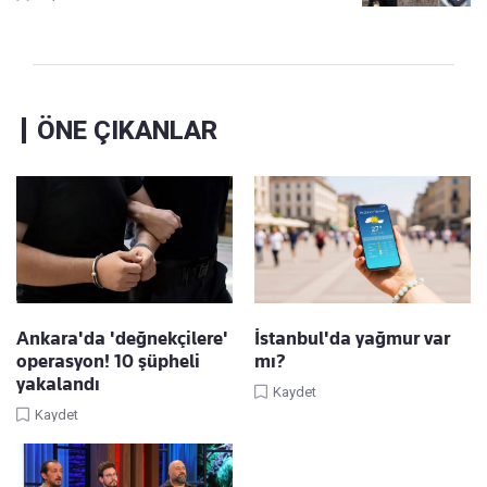
ÖNE ÇIKANLAR
Ankara'da 'değnekçilere'
İstanbul'da yağmur var
operasyon! 10 şüpheli
mı?
yakalandı
Kaydet
Kaydet