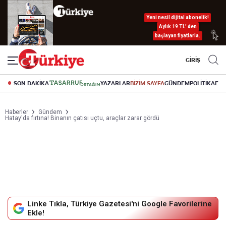
Yeni nesil dijital abonelik!
Aylık 19 TL’ den
başlayan fiyatlarla.
GİRİŞ
SON DAKİKA
YAZARLAR
BİZİM SAYFA
GÜNDEM
POLİTİKA
EK
Haberler
Gündem
Hatay'da fırtına! Binanın çatısı uçtu, araçlar zarar gördü
Linke Tıkla, Türkiye Gazetesi'ni Google Favorilerine
Ekle!