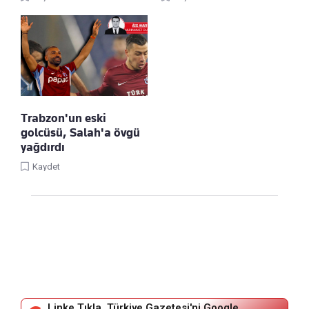
Trabzon'un eski
golcüsü, Salah'a övgü
yağdırdı
Kaydet
Linke Tıkla, Türkiye Gazetesi'ni Google