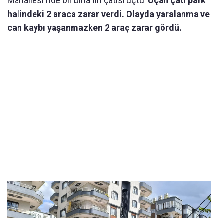
Mahallesi'nde bir binanın çatısı uçtu.
Uçan çatı park
halindeki 2 araca zarar verdi. Olayda yaralanma ve
can kaybı yaşanmazken 2 araç zarar gördü.