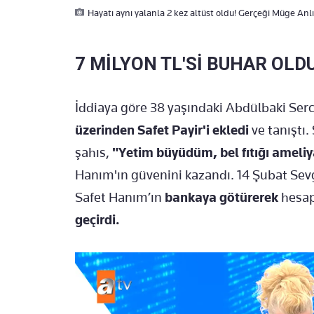
Hayatı aynı yalanla 2 kez altüst oldu! Gerçeği Müge Anlı’
7 MİLYON TL'Sİ BUHAR OLD
İddiaya göre 38 yaşındaki Abdülbaki Se
üzerinden Safet Payir'i ekledi
ve tanıştı.
şahıs,
"Yetim büyüdüm, bel fıtığı ameli
Hanım'ın güvenini kazandı. 14 Şubat Sevg
Safet Hanım’ın
bankaya götürerek
hesap
geçirdi.