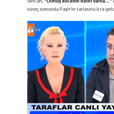
Sercan,
"Ölmüş kocanın hatırı varsa..."
süreç sonunda Payir'in tarlasına icra geld