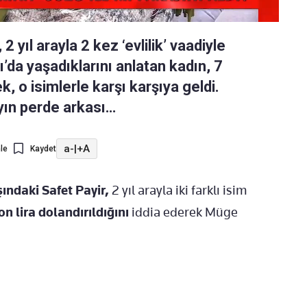
2 yıl arayla 2 kez ‘evlilik’ vaadiyle
lı’da yaşadıklarını anlatan kadın, 7
ek, o isimlerle karşı karşıya geldi.
yın perde arkası…
a-
|
+A
le
Kaydet
ındaki Safet Payir,
2 yıl arayla iki farklı isim
on lira dolandırıldığını
iddia ederek Müge