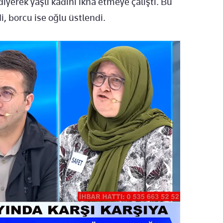
diyerek yaşlı kadını ikna etmeye çalıştı. Bu
i, borcu ise oğlu üstlendi.