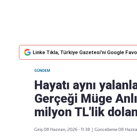
Takip Edin
Favori mecralarınızda haber
akışımıza ulaşın
Linke Tıkla, Türkiye Gazetesi'ni Google Favor
GÜNDEM
Hayatı aynı yalanla
Gerçeği Müge Anlı
milyon TL'lik dolan
Giriş:
08 Haziran, 2026 - 11:38
|
Güncelleme:
08 Hazira