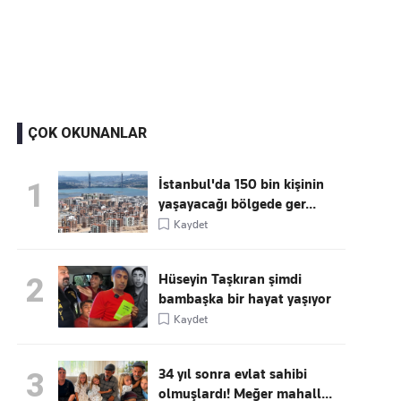
Kaçırmayın
Ücretsiz üye olun, gündemi
şekillendiren gelişmeleri önce siz duyun
ÇOK OKUNANLAR
İstanbul'da 150 bin kişinin
1
yaşayacağı bölgede ger...
Kaydet
Hüseyin Taşkıran şimdi
2
bambaşka bir hayat yaşıyor
Kaydet
34 yıl sonra evlat sahibi
3
olmuşlardı! Meğer mahall...