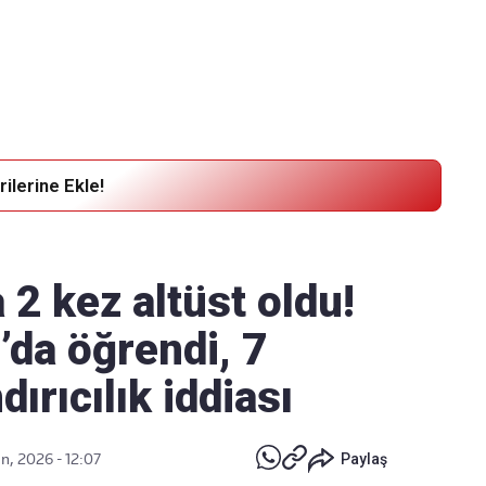
Haber Verin
Editör masamıza bilgi ve materyal
göndermek için
tıklayın
ilerine Ekle!
 2 kez altüst oldu!
’da öğrendi, 7
dırıcılık iddiası
n, 2026 - 12:07
Paylaş