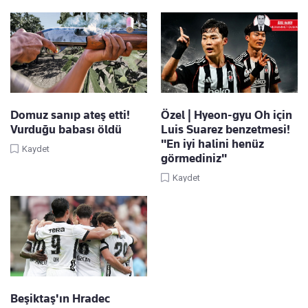
Domuz sanıp ateş etti!
Özel | Hyeon-gyu Oh için
Vurduğu babası öldü
Luis Suarez benzetmesi!
"En iyi halini henüz
Kaydet
görmediniz"
Kaydet
Beşiktaş'ın Hradec