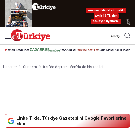
Yeni nesil dijital abonelik!
Aylık 19 TL’ den
başlayan fiyatlarla.
GİRİŞ
SON DAKİKA
YAZARLAR
BİZİM SAYFA
GÜNDEM
POLİTİKA
EK
Haberler
Gündem
İran'da deprem! Van'da da hissedildi
Linke Tıkla, Türkiye Gazetesi'ni Google Favorilerine
Ekle!