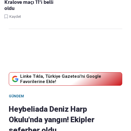
Kralove maçı 11'i belli
oldu
Kaydet
Linke Tıkla, Türkiye Gazetesi'ni Google
Favorilerine Ekle!
GÜNDEM
Heybeliada Deniz Harp
Okulu'nda yangın! Ekipler
seferber oldu