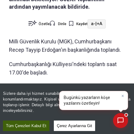
ardından yayımlanacak bildiride.
a-
|
+A
Özetle
Dinle
Kaydet
Milli Güvenlik Kurulu (MGK), Cumhurbaşkanı
Recep Tayyip Erdoğan'ın başkanlığında toplandı.
Cumhurbaşkanlığı Külliyesi'ndeki toplantı saat
17.00'de başladı.
Sizlere daha iyi hizmet sunabilmek adına sitemizde
çerez
konumlandırmaktayız. Kişisel verileriniz, KVKK ve GDPR kapsamında
×
Bugünkü yaza
|
toplanıp işlenir. Detaylı bilgi almak için
Aydınlatma Metnimizi
📰
Son 30 güne ait haberleri, spor gelişmelerini veya yazar yazılarını sorgulayabilirsiniz.
inceleyebilirsiniz.
Tüm Çerezleri Kabul Et
Çerez Ayarlarına Git