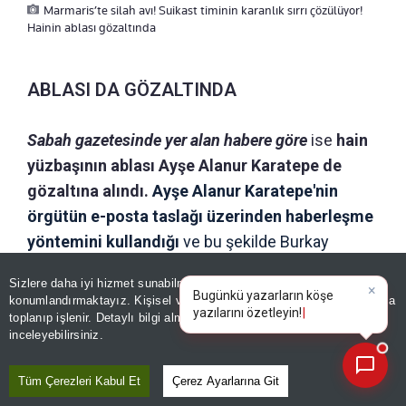
Marmaris’te silah avı! Suikast timinin karanlık sırrı çözülüyor!
Hainin ablası gözaltında
ABLASI DA GÖZALTINDA
Sabah gazetesinde yer alan habere göre
ise
hain
yüzbaşının ablası Ayşe Alanur Karatepe de
gözaltına alındı.
Ayşe Alanur Karatepe'nin
örgütün e-posta taslağı üzerinden haberleşme
yöntemini kullandığı
ve bu şekilde Burkay
Karatepe ile haberleştiği tespit edildi. Ablasının
Sizlere daha iyi hizmet sunabilmek adına sitemizde
çerez
Karatepe’ye
yiyecek temini, sağlık sorunları,
konumlandırmaktayız. Kişisel verileriniz, KVKK ve GDPR kapsamında
×
|
yurtdışına kaçış planı, ailesine bilgi verilmesi,
toplanıp işlenir. Detaylı bilgi almak için
Aydınlatma Metnimizi
📰
Son 30 güne ait haberleri, spor gelişmelerini veya yazar yazılarını sorgulayabilirsiniz.
inceleyebilirsiniz.
maddi destek gönderilmesi ve
gizlenmesine
yardımcı olma konularında destek olduğu
Tüm Çerezleri Kabul Et
Çerez Ayarlarına Git
bildirildi.
Ayşe Alanur Karatepe'nin kaldığı tespit