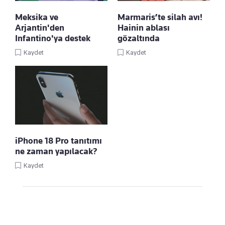
Meksika ve
Marmaris’te silah avı!
Arjantin'den
Hainin ablası
Infantino'ya destek
gözaltında
Kaydet
Kaydet
iPhone 18 Pro tanıtımı
ne zaman yapılacak?
Kaydet