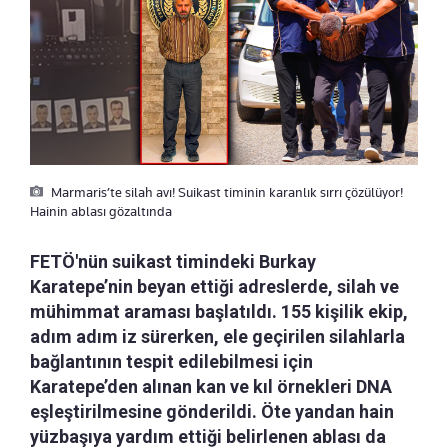
Marmaris’te silah avı! Suikast timinin karanlık sırrı çözülüyor!
Hainin ablası gözaltında
FETÖ'nün suikast timindeki Burkay
Karatepe’nin beyan ettiği adreslerde, silah ve
mühimmat araması başlatıldı. 155 kişilik ekip,
adım adım iz sürerken, ele geçirilen silahlarla
bağlantının tespit edilebilmesi için
Karatepe’den alınan kan ve kıl örnekleri DNA
eşleştirilmesine gönderildi. Öte yandan hain
yüzbaşıya yardım ettiği belirlenen ablası da