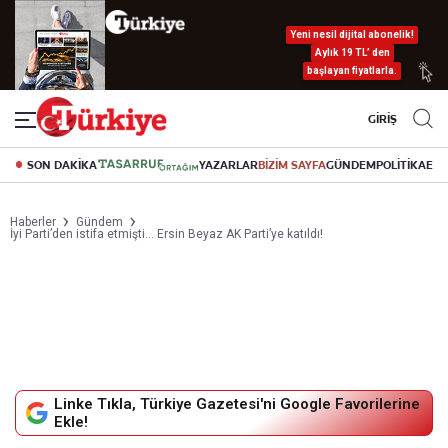
Yeni nesil dijital abonelik!
Aylık 19 TL’ den
başlayan fiyatlarla.
GİRİŞ
SON DAKİKA
YAZARLAR
BİZİM SAYFA
GÜNDEM
POLİTİKA
EK
Haberler
Gündem
İyi Parti’den istifa etmişti… Ersin Beyaz AK Parti’ye katıldı!
Linke Tıkla, Türkiye Gazetesi'ni Google Favorilerine
Ekle!