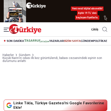
Yeni nesil dijital abonelik!
Aylık 19 TL’ den
başlayan fiyatlarla.
GİRİŞ
SON DAKİKA
YAZARLAR
BİZİM SAYFA
GÜNDEM
POLİTİKA
EK
Haberler
Gündem
Küçük Narin’in odası ilk kez görüntülendi, babası cezaevindeki eşinin son
durumunu anlattı
Linke Tıkla, Türkiye Gazetesi'ni Google Favorilerine
Ekle!