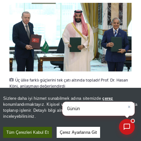
Üç ülke farklı güçlerini tek çatı altında topladı! Prof. Dr. Hasan
Köni, anlaşmayı değerlendirdi
×
Günün spor, gündem ve
Sizlere daha iyi hizmet sunabilmek adına sitemizde
çerez
ekonomi gelişmelerini analiz e
konumlandırmaktayız. Kişisel verileriniz, KVKK ve GDPR kapsamında
ÜÇ ÜLKENİN GÜÇLERİ BİRLEŞİYOR
toplanıp işlenir. Detaylı bilgi almak için
Aydınlatma Metnimizi
📰
Son 30 güne ait haberleri, spor gelişmelerini veya yazar yazılarını sorgulayabilirsiniz.
inceleyebilirsiniz.
Köni’ye göre anlaşmanın en önemli unsurlarından
Tüm Çerezleri Kabul Et
Çerez Ayarlarına Git
biri, üç ülkenin birbirini tamamlayan farklı güç