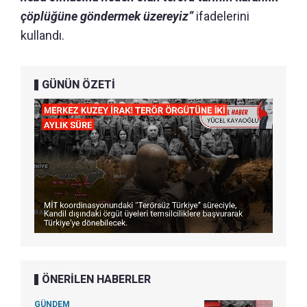
çöplüğüne göndermek üzereyiz”
ifadelerini
kullandı.
GÜNÜN ÖZETİ
ÖNERİLEN HABERLER
GÜNDEM