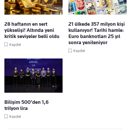
28 haftanın en sert
21 ülkede 357 milyon kişi
yükselişi! Altında yeni
kullanıyor! Tarihi hamle:
kritik seviyeler belli oldu
Euro banknotları 25 yıl
sonra yenileniyor
Kaydet
Kaydet
Bilişim 500'den 1,6
trilyon lira
Kaydet