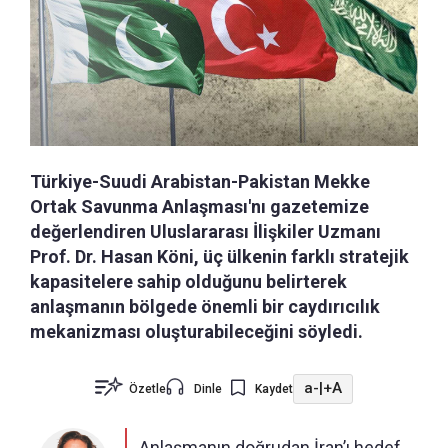
Türkiye-Suudi Arabistan-Pakistan Mekke
Ortak Savunma Anlaşması'nı gazetemize
değerlendiren Uluslararası İlişkiler Uzmanı
Prof. Dr. Hasan Köni, üç ülkenin farklı stratejik
kapasitelere sahip olduğunu belirterek
anlaşmanın bölgede önemli bir caydırıcılık
mekanizması oluşturabileceğini söyledi.
a-
|
+A
Özetle
Dinle
Kaydet
Anlaşmanın doğrudan İran’ı hedef