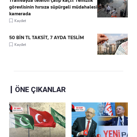
Tramvayda telefon çalıp kaçtı! Temizlik
görevlisinin hırsıza süpürgeli müdahalesi
kamerada
Kaydet
50 BİN TL TAKSİT, 7 AYDA TESLİM
Kaydet
ÖNE ÇIKANLAR