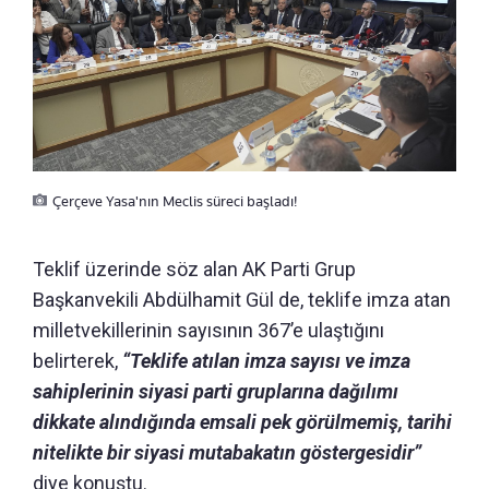
Çerçeve Yasa'nın Meclis süreci başladı!
Teklif üzerinde söz alan AK Parti Grup
Başkanvekili Abdülhamit Gül de, teklife imza atan
milletvekillerinin sayısının 367’e ulaştığını
belirterek,
“Teklife atılan imza sayısı ve imza
sahiplerinin siyasi parti gruplarına dağılımı
dikkate alındığında emsali pek görülmemiş, tarihi
nitelikte bir siyasi mutabakatın göstergesidir”
diye konuştu.