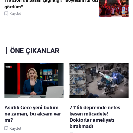
Trabzon'da Salah çılgınlığı! "Böylesini ilk kez
gördüm"
Kaydet
ÖNE ÇIKANLAR
Asırlık Gece yeni bölüm
7.1'lik depremde nefes
ne zaman, bu akşam var
kesen mücadele!
mı?
Doktorlar ameliyatı
bırakmadı
Kaydet