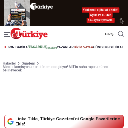
Yeni nesil dijital abonelik!
Aylık 19 TL’ den
başlayan fiyatlarla.
GİRİŞ
SON DAKİKA
YAZARLAR
BİZİM SAYFA
GÜNDEM
POLİTİKA
EK
Haberler
Gündem
Meclis komisyonu son dönemece giriyor! MİT’in saha raporu süreci
belirleyecek
Linke Tıkla, Türkiye Gazetesi'ni Google Favorilerine
Ekle!