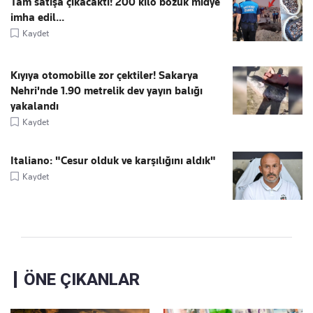
Tam satışa çıkacaktı! 200 kilo bozuk midye
imha edil...
Kaydet
Kıyıya otomobille zor çektiler! Sakarya
Nehri'nde 1.90 metrelik dev yayın balığı
yakalandı
Kaydet
Italiano: "Cesur olduk ve karşılığını aldık"
Kaydet
ÖNE ÇIKANLAR