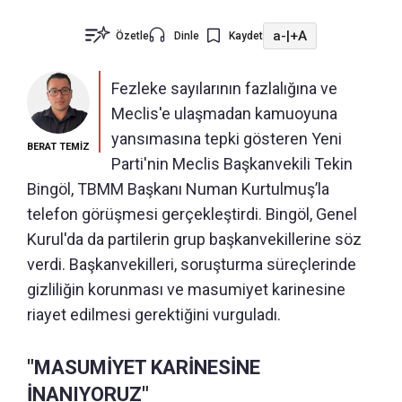
a-
|
+A
Özetle
Dinle
Kaydet
Fezleke sayılarının fazlalığına ve
Meclis'e ulaşmadan kamuoyuna
yansımasına tepki gösteren Yeni
BERAT TEMİZ
Parti'nin Meclis Başkanvekili Tekin
Bingöl, TBMM Başkanı Numan Kurtulmuş’la
telefon görüşmesi gerçekleştirdi. Bingöl, Genel
Kurul'da da partilerin grup başkanvekillerine söz
verdi. Başkanvekilleri, soruşturma süreçlerinde
gizliliğin korunması ve masumiyet karinesine
riayet edilmesi gerektiğini vurguladı.
"MASUMİYET KARİNESİNE
İNANIYORUZ"