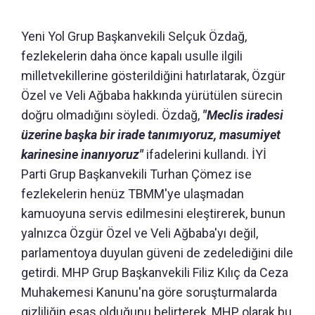
Yeni Yol Grup Başkanvekili Selçuk Özdağ,
fezlekelerin daha önce kapalı usulle ilgili
milletvekillerine gösterildiğini hatırlatarak, Özgür
Özel ve Veli Ağbaba hakkında yürütülen sürecin
doğru olmadığını söyledi. Özdağ,
"Meclis iradesi
üzerine başka bir irade tanımıyoruz, masumiyet
karinesine inanıyoruz"
ifadelerini kullandı. İYİ
Parti Grup Başkanvekili Turhan Çömez ise
fezlekelerin henüz TBMM'ye ulaşmadan
kamuoyuna servis edilmesini eleştirerek, bunun
yalnızca Özgür Özel ve Veli Ağbaba'yı değil,
parlamentoya duyulan güveni de zedelediğini dile
getirdi. MHP Grup Başkanvekili Filiz Kılıç da Ceza
Muhakemesi Kanunu'na göre soruşturmalarda
gizliliğin esas olduğunu belirterek, MHP olarak bu