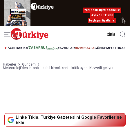
Yeni nesil dijital abonelik!
Aylık 19 TL’ den
başlayan fiyatlarla.
GİRİŞ
SON DAKİKA
YAZARLAR
BİZİM SAYFA
GÜNDEM
POLİTİKA
EK
Haberler
Gündem
Meteoroloji'den İstanbul dahil birçok kente kritik uyarı! Kuvvetli geliyor
Linke Tıkla, Türkiye Gazetesi'ni Google Favorilerine
Ekle!