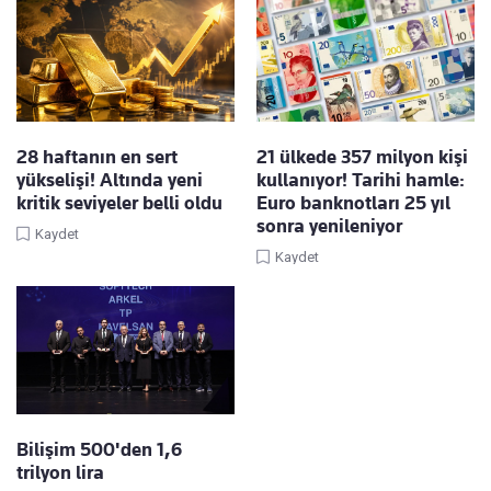
28 haftanın en sert
21 ülkede 357 milyon kişi
yükselişi! Altında yeni
kullanıyor! Tarihi hamle:
kritik seviyeler belli oldu
Euro banknotları 25 yıl
sonra yenileniyor
Kaydet
Kaydet
Bilişim 500'den 1,6
trilyon lira