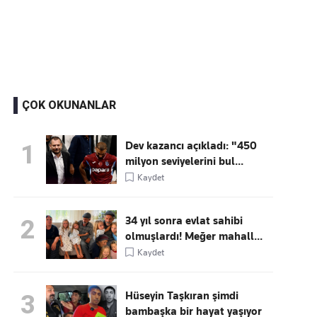
Kaçırmayın
Ücretsiz üye olun, gündemi
şekillendiren gelişmeleri önce siz duyun
ÇOK OKUNANLAR
Dev kazancı açıkladı: "450
1
milyon seviyelerini bul...
Kaydet
34 yıl sonra evlat sahibi
2
olmuşlardı! Meğer mahall...
Kaydet
Hüseyin Taşkıran şimdi
3
bambaşka bir hayat yaşıyor