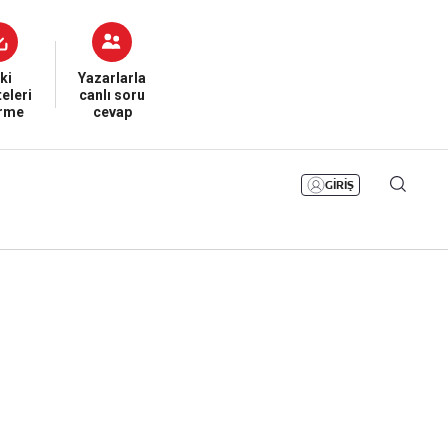
Bizim Sayfa
Namaz Vakitleri
Sesli Yayınlar
ki
Yazarlarla
eleri
canlı soru
irme
cevap
GİRİŞ