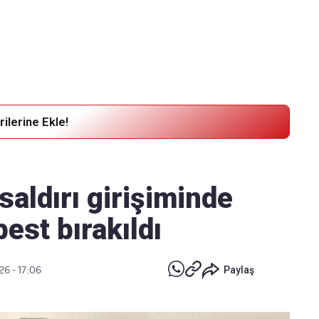
Haber Verin
Editör masamıza bilgi ve materyal
göndermek için
tıklayın
ilerine Ekle!
aldırı girişiminde
est bırakıldı
26 - 17:06
Paylaş