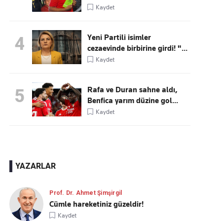
Kaydet
Yeni Partili isimler
4
cezaevinde birbirine girdi! "...
Kaydet
Rafa ve Duran sahne aldı,
5
Benfica yarım düzine gol...
Kaydet
YAZARLAR
Prof. Dr. Ahmet Şimşirgil
Cümle hareketiniz güzeldir!
Kaydet