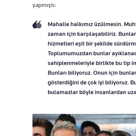
yapmıştı:
Mahalle halkımız üzülmesin. Muht
zaman için karşılaşabiliriz. Bunla
hizmetleri eşit bir şekilde sürdür
Toplumumuzdan bunlar ayıklanacak.
sahiplenmeleriyle birlikte bu tip
Bunları biliyoruz. Onun için bunl
gösterdiğini de çok iyi biliyoruz.
bulamazlar böyle insanlardan uza