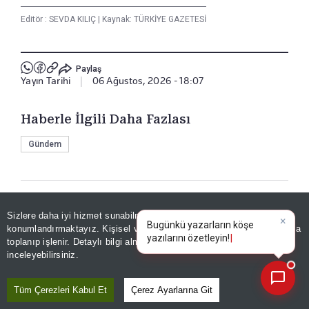
Editör :
SEVDA KILIÇ
|
Kaynak: TÜRKİYE GAZETESİ
Paylaş
Yayın Tarihi
|
06 Ağustos, 2026 - 18:07
Haberle İlgili Daha Fazlası
Gündem
Bizi Takip Edin
Sizlere daha iyi hizmet sunabilmek adına sitemizde
çerez
×
Bugünkü yazarların köşe
konumlandırmaktayız. Kişisel verileriniz, KVKK ve GDPR kapsamında
yazılarını ö
toplanıp işlenir. Detaylı bilgi almak için
Aydınlatma Metnimizi
📰
Son 30 güne ait haberleri, spor gelişmelerini veya yazar yazılarını sorgulayabilirsiniz.
inceleyebilirsiniz.
Tüm Çerezleri Kabul Et
Çerez Ayarlarına Git
YORUMLAR