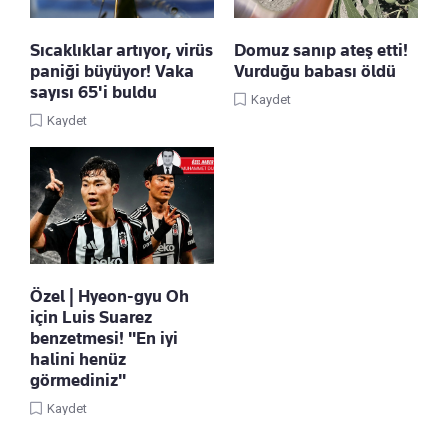
Sıcaklıklar artıyor, virüs
Domuz sanıp ateş etti!
paniği büyüyor! Vaka
Vurduğu babası öldü
sayısı 65'i buldu
Kaydet
Kaydet
Özel | Hyeon-gyu Oh
için Luis Suarez
benzetmesi! "En iyi
halini henüz
görmediniz"
Kaydet