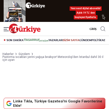
Yeni nesil dijital abonelik!
Aylık 19 TL’ den
başlayan fiyatlarla.
GİRİŞ
SON DAKİKA
YAZARLAR
BİZİM SAYFA
GÜNDEM
POLİTİKA
EK
Haberler
Gündem
Pastırma sıcakları yerini yağışa bırakıyor! Meteoroloji’den İstanbul dahil 30 il
için uyarı
Linke Tıkla, Türkiye Gazetesi'ni Google Favorilerine
Ekle!