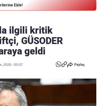
ilerine Ekle!
Haber Verin
Editör masamıza bilgi ve materyal
 ilgili kritik
göndermek için
tıklayın
iftçi, GÜSODER
 araya geldi
n, 2026 - 00:07
Paylaş