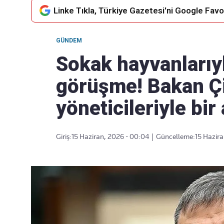
Linke Tıkla, Türkiye Gazetesi'ni Google Favor
GÜNDEM
Takip Edin
Favori mecralarınızda haber
Sokak hayvanlarıyla
akışımıza ulaşın
görüşme! Bakan Ç
yöneticileriyle bir
Giriş:
15 Haziran, 2026 - 00:04
|
Güncelleme:
15 Hazira