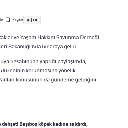
a-
|
+A
le
Kaydet
okaklar ve Yaşam Hakkını Savunma Derneği
şleri Bakanlığı'nda bir araya geldi.
medya hesabından yaptığı paylaşımda,
u düzeninin korunmasına yönelik
ayvanları konusunun da gündeme geldiğini
 dehşet! Başıboş köpek kadına saldırdı,