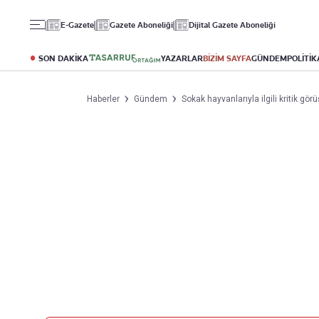
Gündem
Ekonomi
Spor
E-Gazete
Gazete Aboneliği
Dijital Gazete Aboneliği
Politika
Borsa
Futbol
Eğitim
Altın
Puan Durumu
SON DAKİKA
YAZARLAR
BİZİM SAYFA
GÜNDEM
POLİTİK
Döviz
Fikstür
Hisse Senedi
Şampiyonlar Ligi
Haberler
Gündem
Sokak hayvanlarıyla ilgili kritik gö
Kripto Para
Avrupa Ligi
Emlak
Basketbol
T-Otomobil
Turizm
Yazarlar
Diğer Kategoriler
Kurumsal
Bugünün Yazarları
Magazin
Hakkımızda
Tüm Yazarlar
Teknoloji
İletişim
Resmî Ilanlar
Künye
Haberler
Gazete Aboneliği
Foto Haber
Danışma Telefonları
Video Galeri
Yasal
Reklam Ver