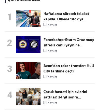
Haftalarca sürecek felaket
1
kapıda: Ülkede 'stok ya...
Kaçırmayın
Kaydet
Ücretsiz üye olun, gündemi
şekillendiren gelişmeleri önce siz duyun
Fenerbahçe-Sturm Graz maçı
2
şifresiz canlı yayın ne...
Kaydet
Acun'dan rekor transfer: Hull
3
City tarihine geçti
Kaydet
Çocuk hasreti için evlerini
4
sattılar! 34 yıl sonra...
Kaydet