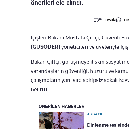
önerileri ele alındı.
Özetle
Din
İçişleri Bakanı
Mustafa Çiftçi
, Güvenli S
(GÜSODER)
yöneticileri ve üyeleriyle İçi
Bakan Çiftçi, görüşmeye ilişkin sosyal 
vatandaşların güvenliği, huzuru ve kam
çalışmaların yanı sıra sahipsiz sokak h
belirtti.
ÖNERİLEN HABERLER
3. SAYFA
Dinlenme tesisinde