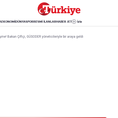
Dünya
Yaşam
Kültür-Sanat
Orta Doğu
Sağlık
Sinema
Avrupa
Hava Durumu
Arkeoloji
A
EKONOMİ
DÜNYA
SPOR
RESMİ İLANLAR
HABER JET
İzle
Amerika
Yemek
Kitap
Afrika
Seyahat
Tarih
rüşme! Bakan Çiftçi, GÜSODER yöneticileriyle bir araya geldi
İsrail-Gazze
Aktüel
Uygulamalar